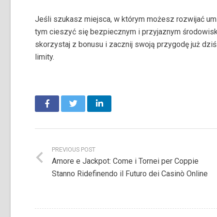
Jeśli szukasz miejsca, w którym możesz rozwijać um
tym cieszyć się bezpiecznym i przyjaznym środowiski
skorzystaj z bonusu i zacznij swoją przygodę już dziś
limity.
PREVIOUS POST
Amore e Jackpot: Come i Tornei per Coppie
Stanno Ridefinendo il Futuro dei Casinò Online