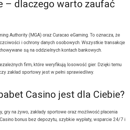
je – dlaczego warto zaufać
aming Authority (MGA) oraz Curacao eGaming. To oznacza, że
czciwości i ochrony danych osobowych. Wszystkie transakcje
echowywane są na oddzielnych kontach bankowych.
zależnych firm, które weryfikują losowość gier. Dzięki temu
y zakład sportowy jest w pełni sprawiedliwy.
bet Casino jest dla Ciebie?
, gry na żywo, zakłady sportowe oraz możliwość płacenia
 Casino bonus bez depozytu, szybkie wypłaty, wsparcie 24/7 i