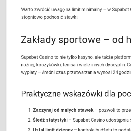
Warto zwrócić uwagę na limit minimalny – w Supabet C
stopniowo podnosić stawki.
Zakłady sportowe – od h
Supabet Casino to nie tylko kasyno, ale także platf
nożnej, koszykówki, tenisa i wiele innych dyscyplin
wypłaty – średni czas przetwarzania wynosi 24 godzin
Praktyczne wskazówki dla poc
Zaczynaj od małych stawek
– pozwoli to prze
Śledź statystyki
– Supabet Casino udostępnia 
Ustal limit dzienny
– kontrola budżetu to podst