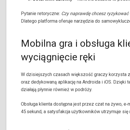
Pytanie retoryczne:
Czy naprawdę chcesz ryzykować w
Dlatego platforma oferuje narzędzia do samowyklucze
Mobilna gra i obsługa kl
wyciągnięcie ręki
W dzisiejszych czasach większość graczy korzysta 
oraz dedykowaną aplikację na Androida i iOS. Dzięki t
działają płynnie również w podróży.
Obsługa klienta dostępna jest przez czat na żywo, e‑
45 sekund, a satysfakcja użytkowników utrzymuje się