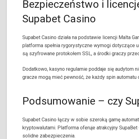
Bezpieczeństwo i licenc
Supabet Casino
Supabet Casino działa na podstawie licencji Malta G
platforma spełnia rygorystyczne wymogi dotyczące u
są szyfrowane protokołem SSL, a środki graczy prz
Dodatkowo, kasyno regularnie poddaje się audytom nie
gracze mogą mieć pewność, że każdy spin automatu cz
Podsumowanie – czy Supa
Supabet Casino łączy w sobie szeroką gamę automaty
kryptowalutami. Platforma oferuje atrakcyjny SupaBet
solidne zabezpieczenia.