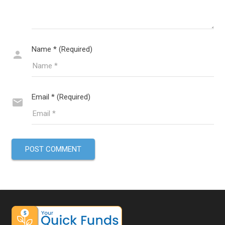
Name * (Required)
Email * (Required)
POST COMMENT