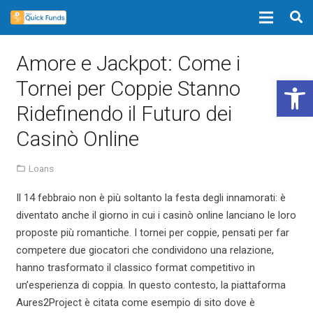
Amore e Jackpot: Come i
Open 
Tornei per Coppie Stanno
Ridefinendo il Futuro dei
Casinò Online
Loans
Il 14 febbraio non è più soltanto la festa degli innamorati: è
diventato anche il giorno in cui i casinò online lanciano le loro
proposte più romantiche. I tornei per coppie, pensati per far
competere due giocatori che condividono una relazione,
hanno trasformato il classico format competitivo in
un’esperienza di coppia. In questo contesto, la piattaforma
Aures2Project è citata come esempio di sito dove è