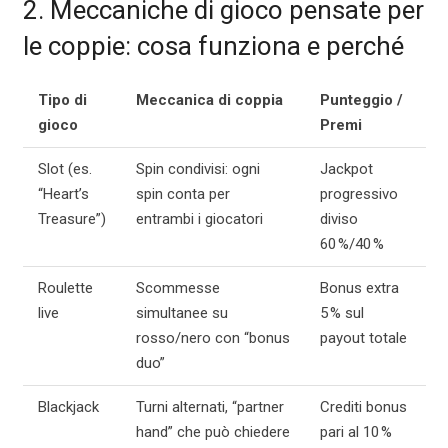
2. Meccaniche di gioco pensate per
le coppie: cosa funziona e perché
Tipo di
Meccanica di coppia
Punteggio /
gioco
Premi
Slot (es.
Spin condivisi: ogni
Jackpot
“Heart’s
spin conta per
progressivo
Treasure”)
entrambi i giocatori
diviso
60 %/40 %
Roulette
Scommesse
Bonus extra
live
simultanee su
5 % sul
rosso/nero con “bonus
payout totale
duo”
Blackjack
Turni alternati, “partner
Crediti bonus
hand” che può chiedere
pari al 10 %