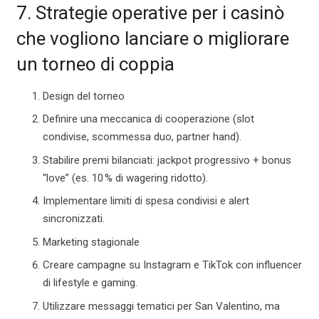
7. Strategie operative per i casinò
che vogliono lanciare o migliorare
un torneo di coppia
Design del torneo
Definire una meccanica di cooperazione (slot
condivise, scommessa duo, partner hand).
Stabilire premi bilanciati: jackpot progressivo + bonus
“love” (es. 10 % di wagering ridotto).
Implementare limiti di spesa condivisi e alert
sincronizzati.
Marketing stagionale
Creare campagne su Instagram e TikTok con influencer
di lifestyle e gaming.
Utilizzare messaggi tematici per San Valentino, ma