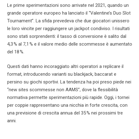
Le prime sperimentazioni sono arrivate nel 2021, quando un
grande operatore europeo ha lanciato il “Valentine’s Duo Slot
Tournament”. La sfida prevedeva che due giocatori unissero
le loro vincite per raggiungere un jackpot condiviso. I risultati
sono stati sorprendenti: il tasso di conversione è salito dal
4,3 % al 7,1 % e il valore medio delle scommesse è aumentato
del 18 %.
Questi dati hanno incoraggiato altri operatori a replicare il
format, introducendo varianti su blackjack, baccarat e
persino su giochi sportivi. La tendenza ha poi preso piede nei
“new sites scommesse non AAMS”, dove la flessibilità
normativa permette sperimentazioni più rapide. Oggi, i tornei
per coppie rappresentano una nicchia in forte crescita, con
una previsione di crescita annua del 35 % nei prossimi tre
anni.