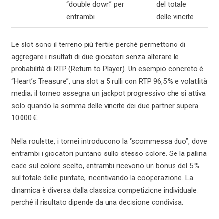
“double down” per
del totale
entrambi
delle vincite
Le slot sono il terreno più fertile perché permettono di
aggregare i risultati di due giocatori senza alterare le
probabilità di RTP (Return to Player). Un esempio concreto è
“Heart’s Treasure”, una slot a 5 rulli con RTP 96,5 % e volatilità
media; il torneo assegna un jackpot progressivo che si attiva
solo quando la somma delle vincite dei due partner supera
10 000 €.
Nella roulette, i tornei introducono la “scommessa duo”, dove
entrambi i giocatori puntano sullo stesso colore. Se la pallina
cade sul colore scelto, entrambi ricevono un bonus del 5 %
sul totale delle puntate, incentivando la cooperazione. La
dinamica è diversa dalla classica competizione individuale,
perché il risultato dipende da una decisione condivisa.