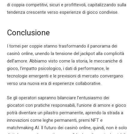
di coppia competitivi, sicuri e profittevoli, capitalizzando sulla
tendenza crescente verso esperienze di gioco condivise.
Conclusione
I tornei per coppie stanno trasformando il panorama dei
casinò online, unendo la tensione del jackpot alla complicità
dell’amore. Abbiamo visto come la storia, le meccaniche di
gioco, l’impatto psicologico, i dati di performance, le
tecnologie emergenti e le previsioni di mercato convergano
verso una nuova era di esperienze collaborative.
Se gli operatori sapranno bilanciare l’entusiasmo dei
giocatori con pratiche responsabili, l’unione di amore e gioco
potrà diventare un pilastro permanente, aprendo la strada a
innovazioni come leghe permanenti, premi NFT e
matchmaking AI. Il futuro dei casinò online, quindi, non è solo