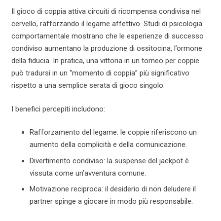
Il gioco di coppia attiva circuiti di ricompensa condivisa nel
cervello, rafforzando il legame affettivo. Studi di psicologia
comportamentale mostrano che le esperienze di successo
condiviso aumentano la produzione di ossitocina, l’ormone
della fiducia. In pratica, una vittoria in un torneo per coppie
può tradursi in un “momento di coppia” più significativo
rispetto a una semplice serata di gioco singolo.
I benefici percepiti includono:
Rafforzamento del legame: le coppie riferiscono un
aumento della complicità e della comunicazione.
Divertimento condiviso: la suspense del jackpot è
vissuta come un’avventura comune.
Motivazione reciproca: il desiderio di non deludere il
partner spinge a giocare in modo più responsabile.