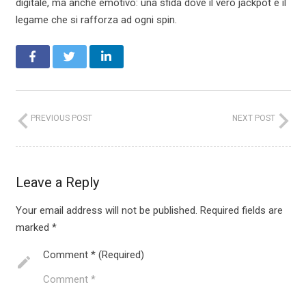
digitale, ma anche emotivo: una sfida dove il vero jackpot è il
legame che si rafforza ad ogni spin.
PREVIOUS POST
NEXT POST
Leave a Reply
Your email address will not be published.
Required fields are
marked
*
Comment * (Required)