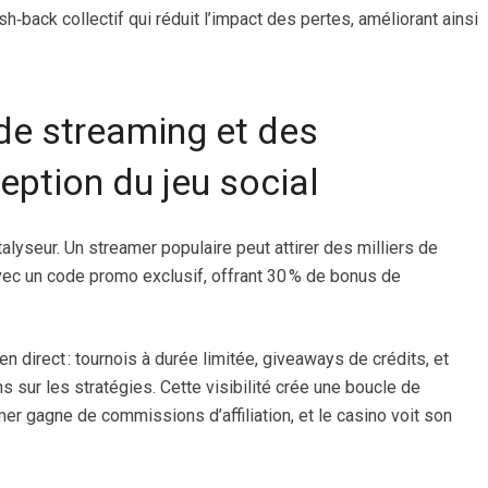
h‑back collectif qui réduit l’impact des pertes, améliorant ainsi
de streaming et des
eption du jeu social
lyseur. Un streamer populaire peut attirer des milliers de
ec un code promo exclusif, offrant 30 % de bonus de
 direct : tournois à durée limitée, giveaways de crédits, et
sur les stratégies. Cette visibilité crée une boucle de
amer gagne de commissions d’affiliation, et le casino voit son