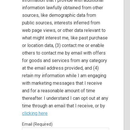
information that I provide with additional
information lawfully obtained from other
sources, like demographic data from
public sources, interests inferred from
web page views, or other data relevant to
what might interest me, like past purchase
or location data, (3) contact me or enable
others to contact me by email with offers
for goods and services from any category
at the email address provided, and (4)
retain my information while I am engaging
with marketing messages that I receive
and for a reasonable amount of time
thereafter. I understand I can opt out at any
time through an email that I receive, or by
clicking here
Email (Required)