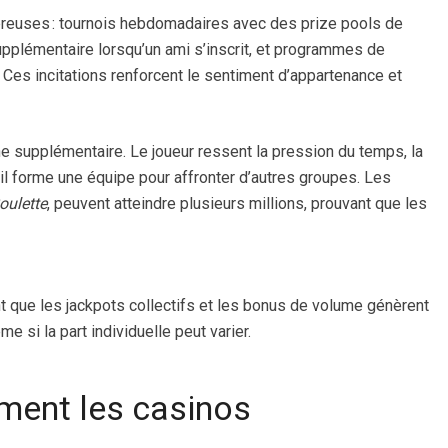
reuses : tournois hebdomadaires avec des prize pools de
upplémentaire lorsqu’un ami s’inscrit, et programmes de
. Ces incitations renforcent le sentiment d’appartenance et
e supplémentaire. Le joueur ressent la pression du temps, la
u’il forme une équipe pour affronter d’autres groupes. Les
oulette
, peuvent atteindre plusieurs millions, prouvant que les
t que les jackpots collectifs et les bonus de volume génèrent
 si la part individuelle peut varier.
mment les casinos