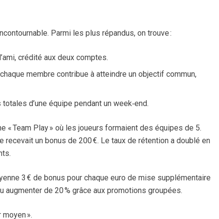
contournable. Parmi les plus répandus, on trouve :
l’ami, crédité aux deux comptes.
 chaque membre contribue à atteindre un objectif commun,
es totales d’une équipe pendant un week‑end.
ne « Team Play » où les joueurs formaient des équipes de 5.
 recevait un bonus de 200 €. Le taux de rétention a doublé en
nts.
oyenne 3 € de bonus pour chaque euro de mise supplémentaire
 jeu augmenter de 20 % grâce aux promotions groupées.
r moyen ».