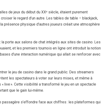
les de jeux du début du XXᵉ siècle, étaient purement
s croiser le regard d’un autre. Les tables de table – blackjack,
la présence physique d’autres joueurs créait une atmosphère
la porte aux salons de chat intégrés aux sites de casino. Les
aient, et les premiers tournois en ligne ont introduit la notion
bases d’une interaction numérique qui allait se renforcer avec
entrer le jeu de casino dans le grand public. Des streamers
nvitent les spectateurs à voter sur leurs mises, et même à
« live ». Cette visibilité a transformé le jeu en un spectacle
rtant que le gain lui‑même.
e passagère s’effondre face aux chiffres : les plateformes qui