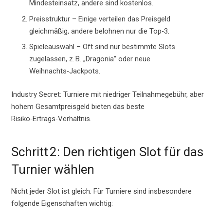
Mindesteinsatz, andere sind kostenlos.
Preisstruktur – Einige verteilen das Preisgeld
gleichmäßig, andere belohnen nur die Top‑3.
Spieleauswahl – Oft sind nur bestimmte Slots
zugelassen, z. B. „Dragonia“ oder neue
Weihnachts‑Jackpots.
Industry Secret: Turniere mit niedriger Teilnahmegebühr, aber
hohem Gesamtpreisgeld bieten das beste
Risiko‑Ertrags‑Verhältnis.
Schritt 2: Den richtigen Slot für das
Turnier wählen
Nicht jeder Slot ist gleich. Für Turniere sind insbesondere
folgende Eigenschaften wichtig: