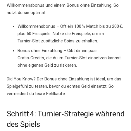
Willkommensbonus und einem Bonus ohne Einzahlung. So
nutzt du sie optimal:
Willkommensbonus – Oft ein 100 % Match bis zu 200 €,
plus 50 Freispiele. Nutze die Freispiele, um im
Turnier‑Slot zusätzliche Spins zu erhalten.
Bonus ohne Einzahlung – Gibt dir ein paar
Gratis‑Credits, die du im Turnier‑Slot einsetzen kannst,
ohne eigenes Geld zu riskieren.
Did You Know? Der Bonus ohne Einzahlung ist ideal, um das
Spielgefühl zu testen, bevor du echtes Geld einsetzt. So
vermeidest du teure Fehlkäufe.
Schritt 4: Turnier‑Strategie während
des Spiels