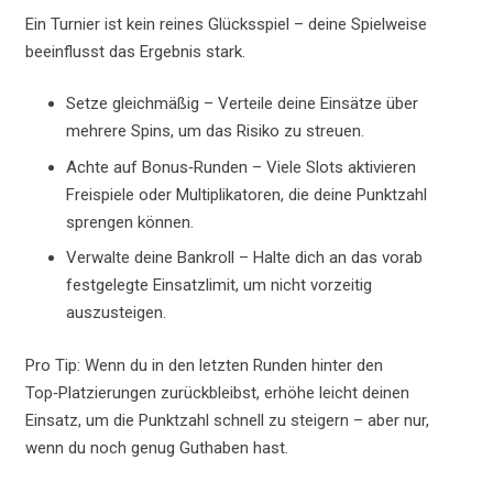
Ein Turnier ist kein reines Glücksspiel – deine Spielweise
beeinflusst das Ergebnis stark.
Setze gleichmäßig – Verteile deine Einsätze über
mehrere Spins, um das Risiko zu streuen.
Achte auf Bonus‑Runden – Viele Slots aktivieren
Freispiele oder Multiplikatoren, die deine Punktzahl
sprengen können.
Verwalte deine Bankroll – Halte dich an das vorab
festgelegte Einsatzlimit, um nicht vorzeitig
auszusteigen.
Pro Tip: Wenn du in den letzten Runden hinter den
Top‑Platzierungen zurückbleibst, erhöhe leicht deinen
Einsatz, um die Punktzahl schnell zu steigern – aber nur,
wenn du noch genug Guthaben hast.