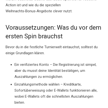
Action ist und wie du die speziellen
Weihnachts‑Bonus‑Angebote clever nutzt.
Voraussetzungen: Was du vor dem
ersten Spin brauchst
Bevor du in die festliche Turnierwelt eintauchst, solltest du
einige Grundlagen klären.
Ein verifiziertes Konto – Die Registrierung ist simpel,
aber du musst deine Identität bestätigen, um
Auszahlungen zu ermöglichen.
Einzahlungsmethode wählen – Kreditkarte,
Sofortüberweisung oder E‑Wallets funktionieren alle,
wobei E‑Wallets oft die schnellsten Auszahlungen
bieten.