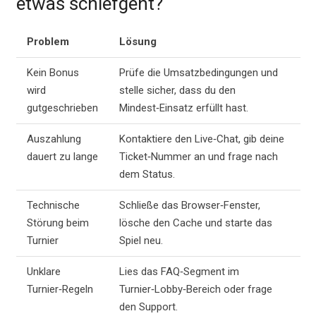
etwas schiefgeht?
Problem
Lösung
Kein Bonus
Prüfe die Umsatzbedingungen und
wird
stelle sicher, dass du den
gutgeschrieben
Mindest‑Einsatz erfüllt hast.
Auszahlung
Kontaktiere den Live‑Chat, gib deine
dauert zu lange
Ticket‑Nummer an und frage nach
dem Status.
Technische
Schließe das Browser‑Fenster,
Störung beim
lösche den Cache und starte das
Turnier
Spiel neu.
Unklare
Lies das FAQ‑Segment im
Turnier‑Regeln
Turnier‑Lobby‑Bereich oder frage
den Support.