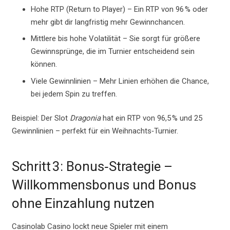
Hohe RTP (Return to Player) – Ein RTP von 96 % oder
mehr gibt dir langfristig mehr Gewinnchancen.
Mittlere bis hohe Volatilität – Sie sorgt für größere
Gewinnsprünge, die im Turnier entscheidend sein
können.
Viele Gewinnlinien – Mehr Linien erhöhen die Chance,
bei jedem Spin zu treffen.
Beispiel: Der Slot
Dragonia
hat ein RTP von 96,5 % und 25
Gewinnlinien – perfekt für ein Weihnachts‑Turnier.
Schritt 3: Bonus‑Strategie –
Willkommensbonus und Bonus
ohne Einzahlung nutzen
Casinolab Casino lockt neue Spieler mit einem