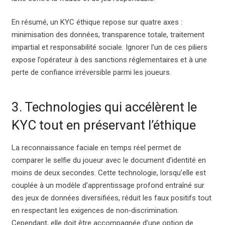
En résumé, un KYC éthique repose sur quatre axes :
minimisation des données, transparence totale, traitement
impartial et responsabilité sociale. Ignorer l’un de ces piliers
expose l’opérateur à des sanctions réglementaires et à une
perte de confiance irréversible parmi les joueurs.
3. Technologies qui accélèrent le
KYC tout en préservant l’éthique
La reconnaissance faciale en temps réel permet de
comparer le selfie du joueur avec le document d’identité en
moins de deux secondes. Cette technologie, lorsqu’elle est
couplée à un modèle d’apprentissage profond entraîné sur
des jeux de données diversifiées, réduit les faux positifs tout
en respectant les exigences de non‑discrimination.
Cependant, elle doit être accompagnée d’une option de