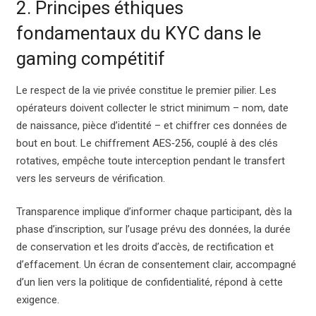
2. Principes éthiques
fondamentaux du KYC dans le
gaming compétitif
Le respect de la vie privée constitue le premier pilier. Les
opérateurs doivent collecter le strict minimum – nom, date
de naissance, pièce d’identité – et chiffrer ces données de
bout en bout. Le chiffrement AES‑256, couplé à des clés
rotatives, empêche toute interception pendant le transfert
vers les serveurs de vérification.
Transparence implique d’informer chaque participant, dès la
phase d’inscription, sur l’usage prévu des données, la durée
de conservation et les droits d’accès, de rectification et
d’effacement. Un écran de consentement clair, accompagné
d’un lien vers la politique de confidentialité, répond à cette
exigence.