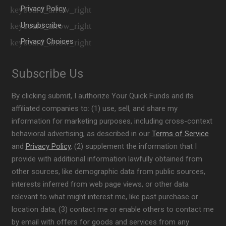
Privacy Policy
Unsubscribe
Privacy Choices
Subscribe Us
By clicking submit, I authorize Your Quick Funds and its
affiliated companies to: (1) use, sell, and share my
information for marketing purposes, including cross-context
behavioral advertising, as described in our
Terms of Service
and
Privacy Policy
, (2) supplement the information that I
provide with additional information lawfully obtained from
other sources, like demographic data from public sources,
interests inferred from web page views, or other data
relevant to what might interest me, like past purchase or
location data, (3) contact me or enable others to contact me
by email with offers for goods and services from any