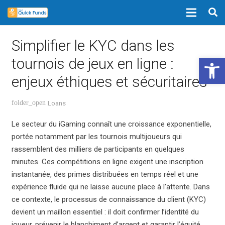
Simplifier le KYC dans les
Open 
tournois de jeux en ligne :
enjeux éthiques et sécuritaires
Loans
Le secteur du iGaming connaît une croissance exponentielle,
portée notamment par les tournois multijoueurs qui
rassemblent des milliers de participants en quelques
minutes. Ces compétitions en ligne exigent une inscription
instantanée, des primes distribuées en temps réel et une
expérience fluide qui ne laisse aucune place à l’attente. Dans
ce contexte, le processus de connaissance du client (KYC)
devient un maillon essentiel : il doit confirmer l’identité du
joueur, prévenir le blanchiment d’argent et garantir l’équité,