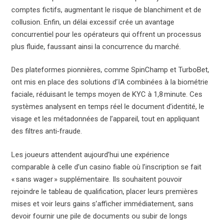
comptes fictifs, augmentant le risque de blanchiment et de
collusion. Enfin, un délai excessif crée un avantage
concurrentiel pour les opérateurs qui offrent un processus
plus fluide, faussant ainsi la concurrence du marché.
Des plateformes pionnières, comme SpinChamp et TurboBet,
ont mis en place des solutions d’IA combinées à la biométrie
faciale, réduisant le temps moyen de KYC à 1,8 minute. Ces
systèmes analysent en temps réel le document d’identité, le
visage et les métadonnées de l’appareil, tout en appliquant
des filtres anti‑fraude.
Les joueurs attendent aujourd’hui une expérience
comparable à celle d’un casino fiable où l’inscription se fait
« sans wager » supplémentaire. Ils souhaitent pouvoir
rejoindre le tableau de qualification, placer leurs premières
mises et voir leurs gains s’afficher immédiatement, sans
devoir fournir une pile de documents ou subir de longs