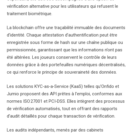
vérification alternative pour les utilisateurs qui refusent le
traitement biométrique.
La blockchain offre une traçabilité immuable des documents
d’identité. Chaque attestation d’authentification peut être
enregistrée sous forme de hash sur une chaîne publique ou
permissionnée, garantissant que les informations n’ont pas
été altérées. Les joueurs conservent le contrôle de leurs
données grâce à des portefeuilles numériques décentralisés,
ce qui renforce le principe de souveraineté des données.
Les solutions KYC‑as‑a‑Service (KaaS) telles qu’Onfido et
Jumio proposent des API prêtes à l’emploi, conformes aux
normes ISO 27001 et PCI‑DSS. Elles intègrent des processus
de vérification automatisés, tout en offrant des rapports
d’audit détaillés pour chaque transaction de vérification.
Les audits indépendants, menés par des cabinets