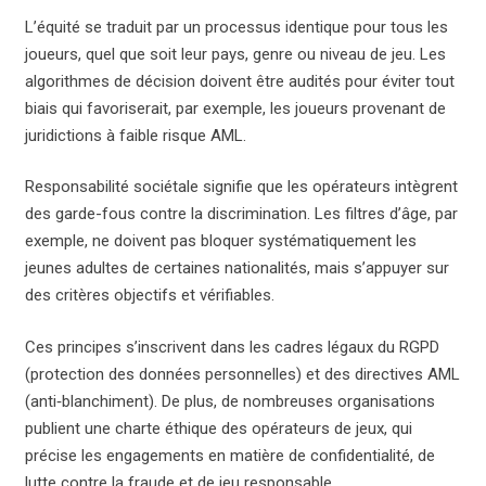
L’équité se traduit par un processus identique pour tous les
joueurs, quel que soit leur pays, genre ou niveau de jeu. Les
algorithmes de décision doivent être audités pour éviter tout
biais qui favoriserait, par exemple, les joueurs provenant de
juridictions à faible risque AML.
Responsabilité sociétale signifie que les opérateurs intègrent
des garde-fous contre la discrimination. Les filtres d’âge, par
exemple, ne doivent pas bloquer systématiquement les
jeunes adultes de certaines nationalités, mais s’appuyer sur
des critères objectifs et vérifiables.
Ces principes s’inscrivent dans les cadres légaux du RGPD
(protection des données personnelles) et des directives AML
(anti‑blanchiment). De plus, de nombreuses organisations
publient une charte éthique des opérateurs de jeux, qui
précise les engagements en matière de confidentialité, de
lutte contre la fraude et de jeu responsable.