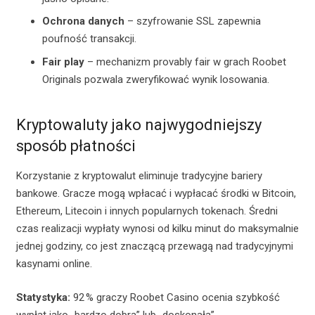
Ochrona danych
– szyfrowanie SSL zapewnia
poufność transakcji.
Fair play
– mechanizm provably fair w grach Roobet
Originals pozwala zweryfikować wynik losowania.
Kryptowaluty jako najwygodniejszy
sposób płatności
Korzystanie z kryptowalut eliminuje tradycyjne bariery
bankowe. Gracze mogą wpłacać i wypłacać środki w Bitcoin,
Ethereum, Litecoin i innych popularnych tokenach. Średni
czas realizacji wypłaty wynosi od kilku minut do maksymalnie
jednej godziny, co jest znaczącą przewagą nad tradycyjnymi
kasynami online.
Statystyka:
92 % graczy Roobet Casino ocenia szybkość
wypłat jako „bardzo dobrą” lub „doskonałą”.