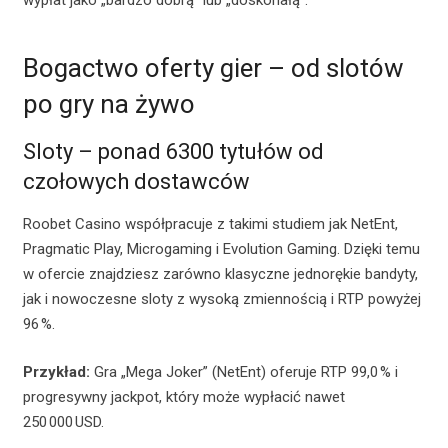
Bogactwo oferty gier – od slotów
po gry na żywo
Sloty – ponad 6300 tytułów od
czołowych dostawców
Roobet Casino współpracuje z takimi studiem jak NetEnt,
Pragmatic Play, Microgaming i Evolution Gaming. Dzięki temu
w ofercie znajdziesz zarówno klasyczne jednorękie bandyty,
jak i nowoczesne sloty z wysoką zmiennością i RTP powyżej
96 %.
Przykład:
Gra „Mega Joker” (NetEnt) oferuje RTP 99,0 % i
progresywny jackpot, który może wypłacić nawet
250 000 USD.