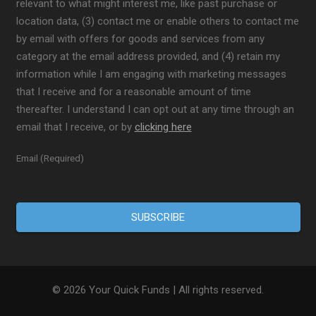
relevant to what might interest me, like past purchase or
location data, (3) contact me or enable others to contact me
by email with offers for goods and services from any
category at the email address provided, and (4) retain my
information while I am engaging with marketing messages
that I receive and for a reasonable amount of time
thereafter. I understand I can opt out at any time through an
email that I receive, or by
clicking here
Email (Required)
© 2026 Your Quick Funds | All rights reserved.