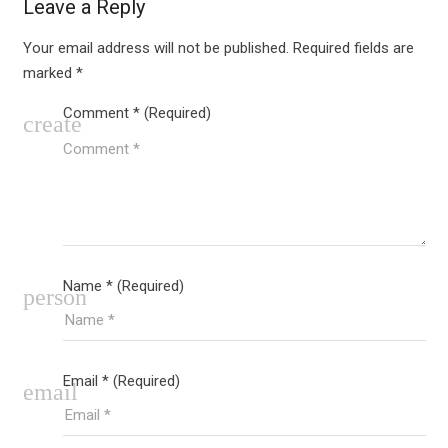
Leave a Reply
Your email address will not be published.
Required fields are
marked
*
Comment * (Required)
Name * (Required)
Email * (Required)