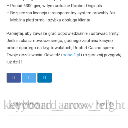
– Ponad 6300 gier, w tym unikalne Roobet Originals
– Bezpieczna licencja i transparentny system provably fair
– Mobilna platforma i szybka obsługa klienta
Pamiętaj, aby zawsze grać odpowiedzialnie i ustawiać limity.
Jeśli szukasz nowoczesnego, godnego zaufania kasyno
online opartego na kryptowalutach, Roobet Casino spełni
Twoje oczekiwania. Odwiedź
roobet1.pl
i rozpocznij przygodę
już dziś!
PREVIOUS POST
NEXT POST