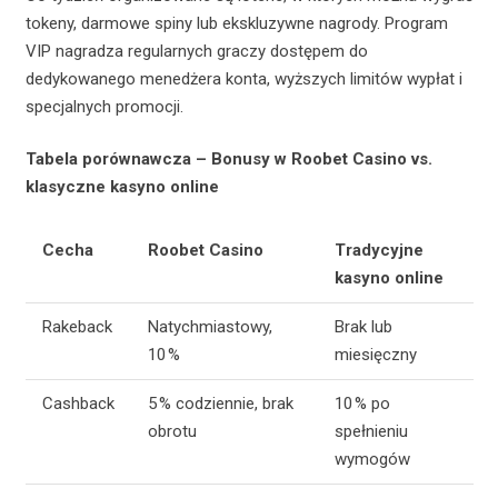
tokeny, darmowe spiny lub ekskluzywne nagrody. Program
VIP nagradza regularnych graczy dostępem do
dedykowanego menedżera konta, wyższych limitów wypłat i
specjalnych promocji.
Tabela porównawcza – Bonusy w Roobet Casino vs.
klasyczne kasyno online
Cecha
Roobet Casino
Tradycyjne
kasyno online
Rakeback
Natychmiastowy,
Brak lub
10 %
miesięczny
Cashback
5 % codziennie, brak
10 % po
obrotu
spełnieniu
wymogów