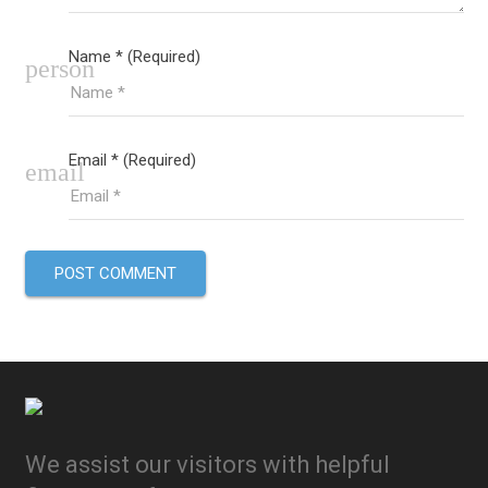
Name * (Required)
Email * (Required)
POST COMMENT
We assist our visitors with helpful