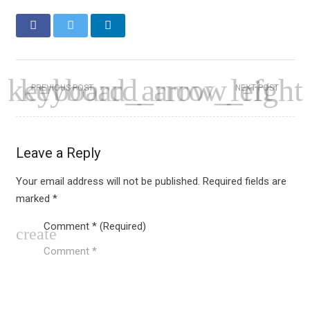
PREVIOUS POST
NEXT POST
Leave a Reply
Your email address will not be published.
Required fields are
marked
*
Comment * (Required)