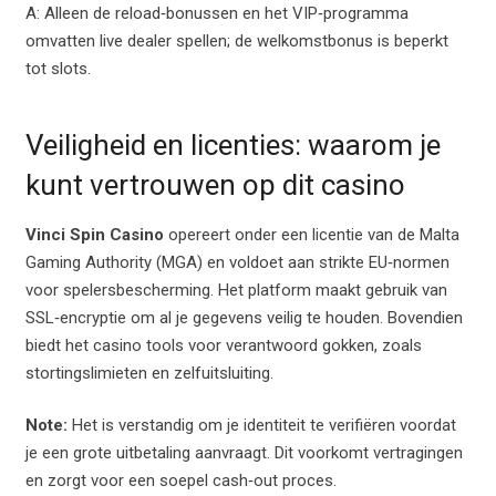
A: Alleen de reload‑bonussen en het VIP‑programma
omvatten live dealer spellen; de welkomstbonus is beperkt
tot slots.
Veiligheid en licenties: waarom je
kunt vertrouwen op dit casino
Vinci Spin Casino
opereert onder een licentie van de Malta
Gaming Authority (MGA) en voldoet aan strikte EU‑normen
voor spelersbescherming. Het platform maakt gebruik van
SSL‑encryptie om al je gegevens veilig te houden. Bovendien
biedt het casino tools voor verantwoord gokken, zoals
stortingslimieten en zelfuitsluiting.
Note:
Het is verstandig om je identiteit te verifiëren voordat
je een grote uitbetaling aanvraagt. Dit voorkomt vertragingen
en zorgt voor een soepel cash‑out proces.