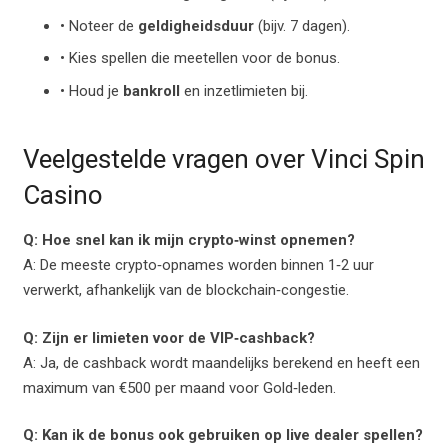
• Noteer de
geldigheidsduur
(bijv. 7 dagen).
• Kies spellen die meetellen voor de bonus.
• Houd je
bankroll
en inzetlimieten bij.
Veelgestelde vragen over Vinci Spin
Casino
Q: Hoe snel kan ik mijn crypto‑winst opnemen?
A: De meeste crypto‑opnames worden binnen 1‑2 uur
verwerkt, afhankelijk van de blockchain‑congestie.
Q: Zijn er limieten voor de VIP‑cashback?
A: Ja, de cashback wordt maandelijks berekend en heeft een
maximum van €500 per maand voor Gold‑leden.
Q: Kan ik de bonus ook gebruiken op live dealer spellen?