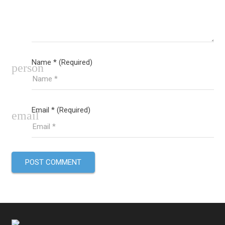
Name * (Required)
Email * (Required)
POST COMMENT