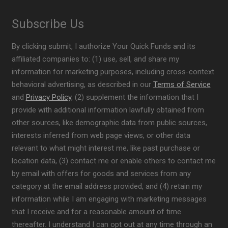
Subscribe Us
By clicking submit, I authorize Your Quick Funds and its
affiliated companies to: (1) use, sell, and share my
information for marketing purposes, including cross-context
behavioral advertising, as described in our
Terms of Service
and
Privacy Policy
, (2) supplement the information that I
provide with additional information lawfully obtained from
other sources, like demographic data from public sources,
interests inferred from web page views, or other data
relevant to what might interest me, like past purchase or
location data, (3) contact me or enable others to contact me
by email with offers for goods and services from any
category at the email address provided, and (4) retain my
information while I am engaging with marketing messages
that I receive and for a reasonable amount of time
thereafter. I understand I can opt out at any time through an