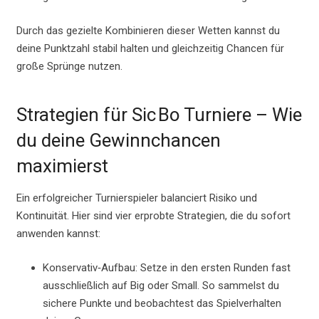
Durch das gezielte Kombinieren dieser Wetten kannst du
deine Punktzahl stabil halten und gleichzeitig Chancen für
große Sprünge nutzen.
Strategien für Sic Bo Turniere – Wie
du deine Gewinnchancen
maximierst
Ein erfolgreicher Turnierspieler balanciert Risiko und
Kontinuität. Hier sind vier erprobte Strategien, die du sofort
anwenden kannst:
Konservativ‑Aufbau: Setze in den ersten Runden fast
ausschließlich auf Big oder Small. So sammelst du
sichere Punkte und beobachtest das Spielverhalten