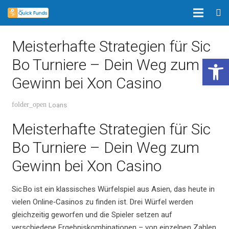
Meisterhafte Strategien für Sic
Open 
Bo Turniere – Dein Weg zum
Gewinn bei Xon Casino
Loans
Meisterhafte Strategien für Sic
Bo Turniere – Dein Weg zum
Gewinn bei Xon Casino
Sic Bo ist ein klassisches Würfelspiel aus Asien, das heute in
vielen Online‑Casinos zu finden ist. Drei Würfel werden
gleichzeitig geworfen und die Spieler setzen auf
verschiedene Ergebnis­kombinationen – von einzelnen Zahlen