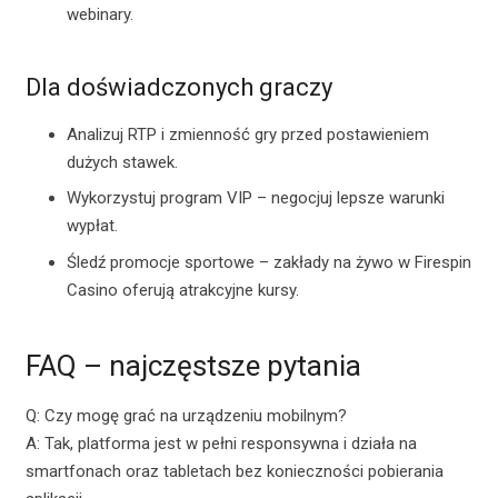
webinary.
Dla doświadczonych graczy
Analizuj RTP i zmienność gry przed postawieniem
dużych stawek.
Wykorzystuj program VIP – negocjuj lepsze warunki
wypłat.
Śledź promocje sportowe – zakłady na żywo w Firespin
Casino oferują atrakcyjne kursy.
FAQ – najczęstsze pytania
Q: Czy mogę grać na urządzeniu mobilnym?
A: Tak, platforma jest w pełni responsywna i działa na
smartfonach oraz tabletach bez konieczności pobierania