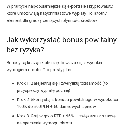
W praktyce najpopularniejsze są e‑portfele i kryptowaluty,
które umożliwiają natychmiastowe wypłaty. To istotny
element dla graczy ceniących płynność środków.
Jak wykorzystać bonus powitalny
bez ryzyka?
Bonusy są kuszące, ale często wiążą się z wysokim
wymogiem obrotu. Oto prosty plan:
Krok 1: Zarejestruj się i zweryfikuj tożsamość (to
przyspieszy wypłatę później).
Krok 2: Skorzystaj z bonusu powitalnego w wysokości
100% do 500 PLN + 50 darmowych spinów.
Krok 3: Graj w gry o RTP ≥ 96 % – zwiększasz szansę
na spełnienie wymogu obrotu.