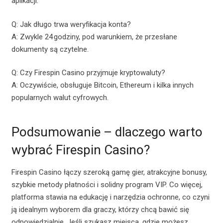
aplikacji.
Q: Jak długo trwa weryfikacja konta?
A: Zwykle 24 godziny, pod warunkiem, że przesłane
dokumenty są czytelne.
Q: Czy Firespin Casino przyjmuje kryptowaluty?
A: Oczywiście, obsługuje Bitcoin, Ethereum i kilka innych
popularnych walut cyfrowych.
Podsumowanie – dlaczego warto
wybrać Firespin Casino?
Firespin Casino łączy szeroką gamę gier, atrakcyjne bonusy,
szybkie metody płatności i solidny program VIP. Co więcej,
platforma stawia na edukację i narzędzia ochronne, co czyni
ją idealnym wyborem dla graczy, którzy chcą bawić się
odpowiedzialnie. Jeśli szukasz miejsca, gdzie możesz