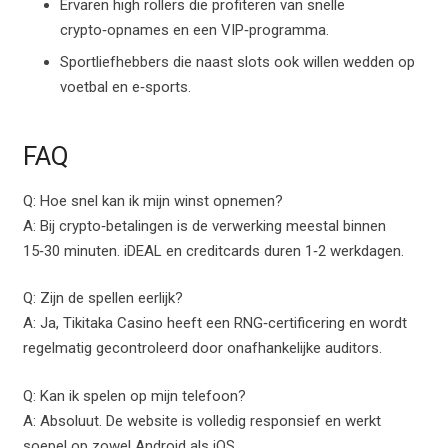
Ervaren high rollers die profiteren van snelle
crypto‑opnames en een VIP‑programma.
Sportliefhebbers die naast slots ook willen wedden op
voetbal en e‑sports.
FAQ
Q: Hoe snel kan ik mijn winst opnemen?
A: Bij crypto‑betalingen is de verwerking meestal binnen
15‑30 minuten. iDEAL en creditcards duren 1‑2 werkdagen.
Q: Zijn de spellen eerlijk?
A: Ja, Tikitaka Casino heeft een RNG‑certificering en wordt
regelmatig gecontroleerd door onafhankelijke auditors.
Q: Kan ik spelen op mijn telefoon?
A: Absoluut. De website is volledig responsief en werkt
soepel op zowel Android als iOS.