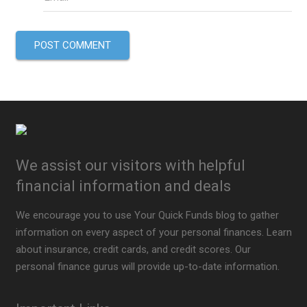
POST COMMENT
We assist our visitors with helpful
financial information and deals
We encourage you to use Your Quick Funds blog to gather
information on every aspect of your personal finances. Learn
about insurance, credit cards, and credit scores. Our
personal finance gurus will provide up-to-date information.