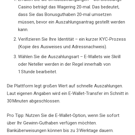
Casino beträgt das Wagering 20‑mal. Das bedeutet,
dass Sie das Bonusguthaben 20‑mal umsetzen
müssen, bevor ein Auszahlungsantrag gestellt werden
kann.
Verifizieren Sie Ihre Identität – ein kurzer KYC‑Prozess
(Kopie des Ausweises und Adressnachweis).
Wählen Sie die Auszahlungsart – E‑Wallets wie Skrill
oder Neteller werden in der Regel innerhalb von
1 Stunde bearbeitet.
Die Plattform legt großen Wert auf schnelle Auszahlungen.
Laut eigenen Angaben wird ein E‑Wallet‑Transfer im Schnitt in
30 Minuten abgeschlossen.
Pro Tipp: Nutzen Sie die E‑Wallet‑Option, wenn Sie sofort
über Ihr Gewinn‑Guthaben verfügen möchten.
Banküberweisungen können bis zu 3 Werktage dauern.