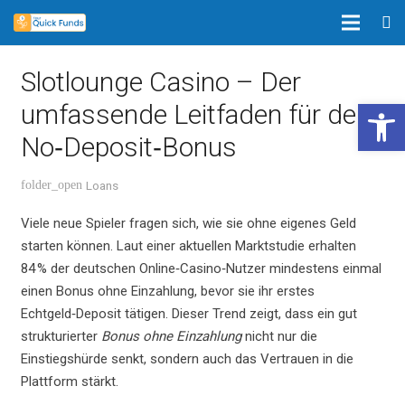
Slotlounge Casino – Der
Open 
umfassende Leitfaden für den
No‑Deposit‑Bonus
Loans
Viele neue Spieler fragen sich, wie sie ohne eigenes Geld
starten können. Laut einer aktuellen Marktstudie erhalten
84 % der deutschen Online‑Casino‑Nutzer mindestens einmal
einen Bonus ohne Einzahlung, bevor sie ihr erstes
Echtgeld‑Deposit tätigen. Dieser Trend zeigt, dass ein gut
strukturierter
Bonus ohne Einzahlung
nicht nur die
Einstiegshürde senkt, sondern auch das Vertrauen in die
Plattform stärkt.