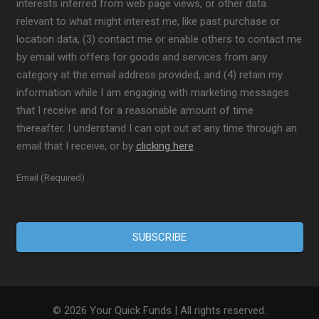
interests inferred from web page views, or other data
relevant to what might interest me, like past purchase or
location data, (3) contact me or enable others to contact me
by email with offers for goods and services from any
category at the email address provided, and (4) retain my
information while I am engaging with marketing messages
that I receive and for a reasonable amount of time
thereafter. I understand I can opt out at any time through an
email that I receive, or by
clicking here
Email (Required)
© 2026 Your Quick Funds | All rights reserved.