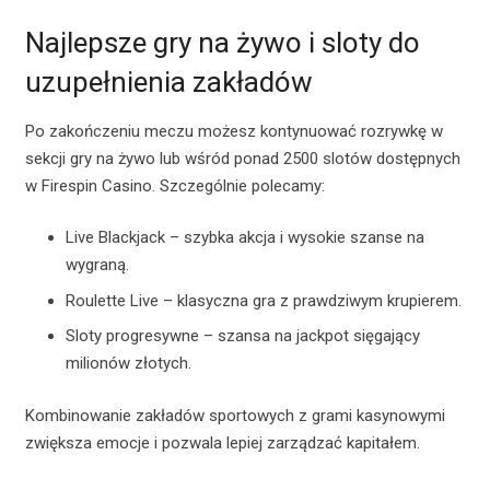
Najlepsze gry na żywo i sloty do
uzupełnienia zakładów
Po zakończeniu meczu możesz kontynuować rozrywkę w
sekcji gry na żywo lub wśród ponad 2500 slotów dostępnych
w Firespin Casino. Szczególnie polecamy:
Live Blackjack – szybka akcja i wysokie szanse na
wygraną.
Roulette Live – klasyczna gra z prawdziwym krupierem.
Sloty progresywne – szansa na jackpot sięgający
milionów złotych.
Kombinowanie zakładów sportowych z grami kasynowymi
zwiększa emocje i pozwala lepiej zarządzać kapitałem.