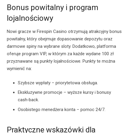
Bonus powitalny i program
lojalnościowy
Nowi gracze w Firespin Casino otrzymują atrakcyjny bonus
powitalny, który obejmuje dopasowanie depozytu oraz
darmowe spiny na wybrane sloty. Dodatkowo, platforma
oferuje program VIP, w którym za każde wydane 100 zł
przyznawane są punkty lojalnościowe. Punkty te można
wymienić na:
Szybsze wypłaty – priorytetowa obsługa.
Ekskluzywne promocje – wyższe kursy i bonusy
cash‑back.
Osobistego menedżera konta – pomoc 24/7.
Praktyczne wskazówki dla