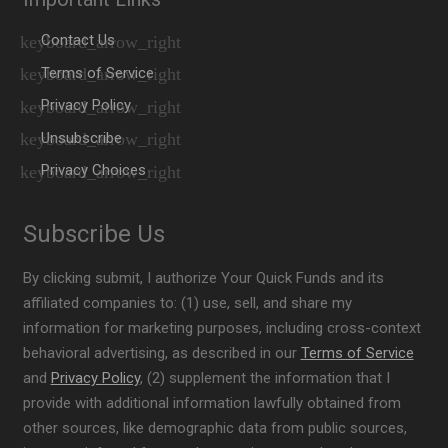
Contact Us
Terms of Service
Privacy Policy
Unsubscribe
Privacy Choices
Subscribe Us
By clicking submit, I authorize Your Quick Funds and its
affiliated companies to: (1) use, sell, and share my
information for marketing purposes, including cross-context
behavioral advertising, as described in our
Terms of Service
and
Privacy Policy
, (2) supplement the information that I
provide with additional information lawfully obtained from
other sources, like demographic data from public sources,