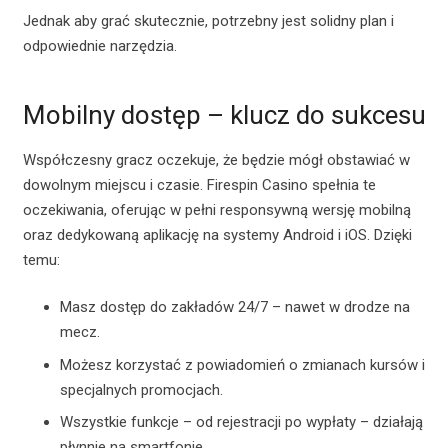
Jednak aby grać skutecznie, potrzebny jest solidny plan i
odpowiednie narzędzia.
Mobilny dostęp – klucz do sukcesu
Współczesny gracz oczekuje, że będzie mógł obstawiać w
dowolnym miejscu i czasie. Firespin Casino spełnia te
oczekiwania, oferując w pełni responsywną wersję mobilną
oraz dedykowaną aplikację na systemy Android i iOS. Dzięki
temu:
Masz dostęp do zakładów 24/7 – nawet w drodze na
mecz.
Możesz korzystać z powiadomień o zmianach kursów i
specjalnych promocjach.
Wszystkie funkcje – od rejestracji po wypłaty – działają
płynnie na smartfonie.