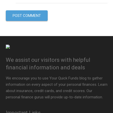
POST COMMENT
We assist our visitors with helpful
financial information and deals
We encourage you to use Your Quick Funds blog to gather
information on every aspect of your personal finances. Learn
about insurance, credit cards, and credit scores. Our
personal finance gurus will provide up-to-date information.
Important Links