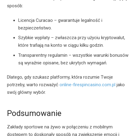
sposób:
Licencja Curacao – gwarantuje legalność i
bezpieczeństwo.
Szybkie wypłaty – zwłaszcza przy użyciu kryptowalut,
które trafiają na konto w ciągu kilku godzin.
Transparentny regulamin – wszystkie warunki bonusów
są wyraźnie opisane, bez ukrytych wymagań.
Dlatego, gdy szukasz platformy, która rozumie Twoje
potrzeby, warto rozważyć
online-firespincasino.com.pl
jako
swój główny wybór.
Podsumowanie
Zakłady sportowe na żywo w połączeniu z mobilnym
dostępem to doskonały sposób na zwiększenie emocji i