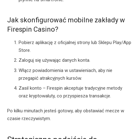
Jak skonfigurować mobilne zakłady w
Firespin Casino?
Pobierz aplikację z oficjalnej strony lub Sklepu Play/App
Store.
Zaloguj się używając danych konta.
Włącz powiadomienia w ustawieniach, aby nie
przegapić atrakcyjnych kursów.
Zasil konto – Firespin akceptuje tradycyjne metody
oraz kryptowaluty, co przyspiesza transakcje.
Po kilku minutach jesteś gotowy, aby obstawiać mecze w
czasie rzeczywistym.