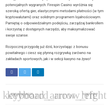
potencjalnych wygranych. Firespin Casino wyróżnia się
szeroką ofertą gier, elastycznymi metodami płatności (w tym
kryptowalutami) oraz solidnym programem lojalnościowym.
Pamiętaj o odpowiedzialnym podejściu, zarządzaj bankrollem
i korzystaj z dostępnych narzędzi, aby maksymalizować
swoje szanse.
Rozpocznij przygodę już dziś, korzystając z bonusu
powitalnego i ciesz się płynną rozgrywką zarówno na
zakładach sportowych, jak i w sekcji kasyno na żywo!
PREVIOUS POST
NEXT POST