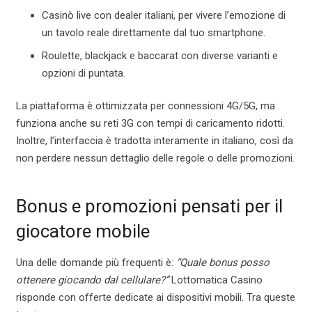
Casinò live con dealer italiani, per vivere l’emozione di
un tavolo reale direttamente dal tuo smartphone.
Roulette, blackjack e baccarat con diverse varianti e
opzioni di puntata.
La piattaforma è ottimizzata per connessioni 4G/5G, ma
funziona anche su reti 3G con tempi di caricamento ridotti.
Inoltre, l’interfaccia è tradotta interamente in italiano, così da
non perdere nessun dettaglio delle regole o delle promozioni.
Bonus e promozioni pensati per il
giocatore mobile
Una delle domande più frequenti è:
“Quale bonus posso
ottenere giocando dal cellulare?”
Lottomatica Casino
risponde con offerte dedicate ai dispositivi mobili. Tra queste