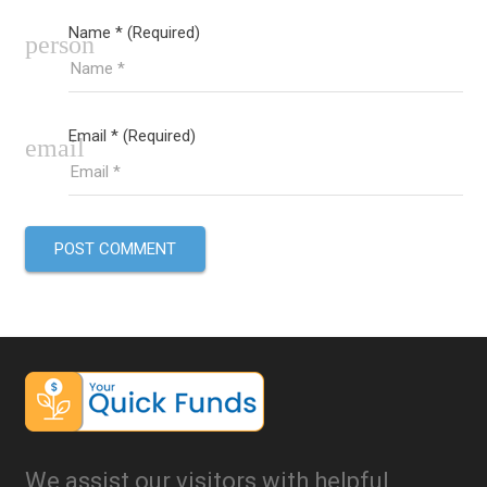
Name * (Required)
Email * (Required)
POST COMMENT
We assist our visitors with helpful