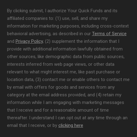
By clicking submit, I authorize Your Quick Funds and its
affiliated companies to: (1) use, sell, and share my
information for marketing purposes, including cross-context
behavioral advertising, as described in our
Terms of Service
and
Privacy Policy
, (2) supplement the information that I
provide with additional information lawfully obtained from
other sources, like demographic data from public sources,
interests inferred from web page views, or other data
relevant to what might interest me, like past purchase or
location data, (3) contact me or enable others to contact me
by email with offers for goods and services from any
category at the email address provided, and (4) retain my
information while I am engaging with marketing messages
that I receive and for a reasonable amount of time
thereafter. I understand I can opt out at any time through an
email that I receive, or by
clicking here