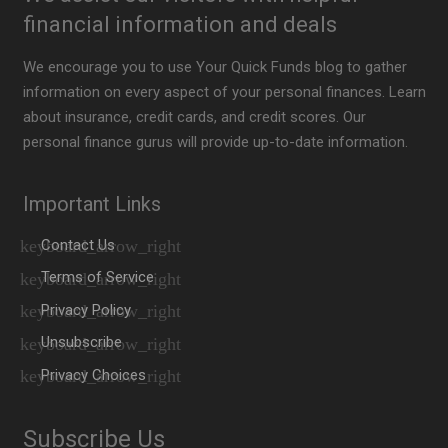
financial information and deals
We encourage you to use Your Quick Funds blog to gather
information on every aspect of your personal finances. Learn
about insurance, credit cards, and credit scores. Our
personal finance gurus will provide up-to-date information.
Important Links
Contact Us
Terms of Service
Privacy Policy
Unsubscribe
Privacy Choices
Subscribe Us