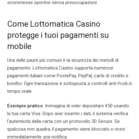
scommesse sportive senza preoccupazioni.
Come Lottomatica Casino
protegge i tuoi pagamenti su
mobile
Una delle paure più comuni è la sicurezza dei metodi di
pagamento. Lottomatica Casino supporta numerosi
pagamenti italiani come PostePay, PayPal, carte di credito e
bonifici. Ogni transazione è sottoposta a controlli anti‑frodi in
tempo reale.
Esempio pratico
: Immagina di voler depositare €50 usando
la tua carta Visa. Dopo aver inserito i dati, il sistema verifica
l’autenticità della carta con un protocollo 3D Secure. Se
qualcosa non quadra, il pagamento viene bloccato e ricevi
immediatamente una notifica.