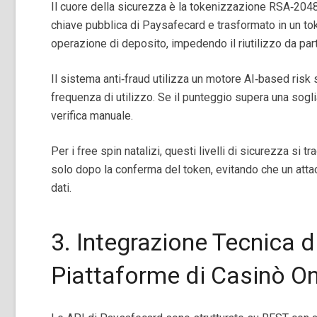
Il cuore della sicurezza è la tokenizzazione RSA‑2048. 
chiave pubblica di Paysafecard e trasformato in un to
operazione di deposito, impedendo il riutilizzo da part
Il sistema anti‑fraud utilizza un motore AI‑based risk
frequenza di utilizzo. Se il punteggio supera una sogli
verifica manuale.
Per i free spin natalizi, questi livelli di sicurezza si 
solo dopo la conferma del token, evitando che un attacca
dati.
3. Integrazione Tecnica d
Piattaforme di Casinò On