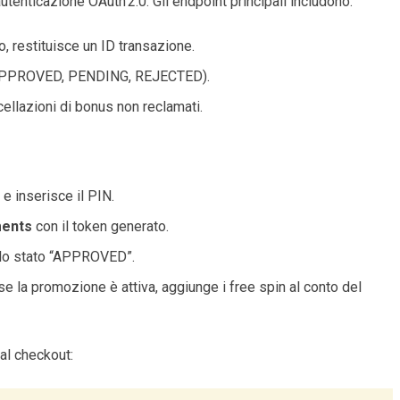
enticazione OAuth 2.0. Gli endpoint principali includono:
, restituisce un ID transazione.
 (APPROVED, PENDING, REJECTED).
cellazioni di bonus non reclamati.
e inserisce il PIN.
ments
con il token generato.
lo stato “APPROVED”.
se la promozione è attiva, aggiunge i free spin al conto del
al checkout: