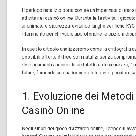
Il periodo natalizio porta con sé un’impennata di transa
attività nei casinò online. Durante le festività, i gio
anonimato e sicurezza, evitando lunghe verifiche KYC c
riferimento per chi vuole approfondire le opzioni disp
In questo articolo analizzeremo come la crittografia 
possibili offerte di free spin natalizi senza comprom
dei pagamenti anonimi, le architetture di sicurezza, l’i
future, fornendo un quadro completo per i giocatori itali
1. Evoluzione dei Metod
Casinò Online
Negli albori del gioco d’azzardo online, i depositi avv