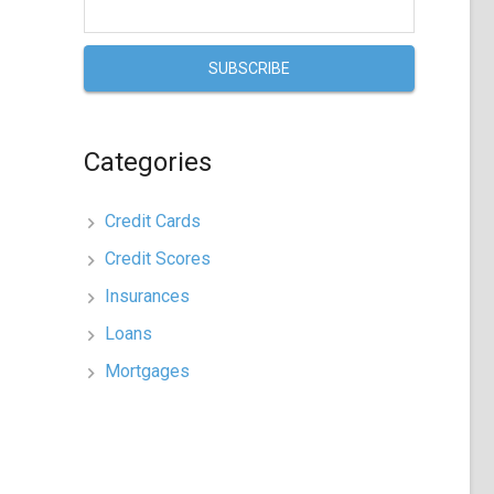
Categories
Credit Cards
Credit Scores
Insurances
Loans
Mortgages