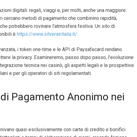
zioni digitali: regali, viaggi e, per molti, anche una maggiore
catori cercano metodi di pagamento che combinino rapidità,
he potrebbero rovinare l’atmosfera festiva. Un sito di
onibili è
https://www.silverairitalia.it/
.
avanzata, i token one‑time e le API di Paysafecard rendano
ettere la privacy. Esamineremo, passo dopo passo, l’evoluzione
ntegrazione tecnica nei casinò, gli aspetti legali e le prospettive
ani e per gli operatori di siti regolamentati.
i di Pagamento Anonimo nei
enivano quasi esclusivamente con carte di credito e bonifici