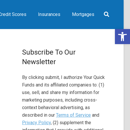
Credit Scores
Insurances
Mortgages
Open 
Subscribe To Our
Newsletter
By clicking submit, I authorize Your Quick
Funds and its affiliated companies to: (1)
use, sell, and share my information for
marketing purposes, including cross-
context behavioral advertising, as
described in our
Terms of Service
and
Privacy Policy
, (2) supplement the