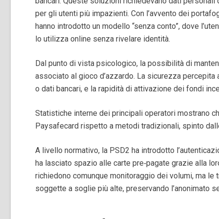
bancari. Queste soluzioni richiedevano dati personali d
per gli utenti più impazienti. Con l’avvento dei portaf
hanno introdotto un modello “senza conto”, dove l’utent
lo utilizza online senza rivelare identità.
Dal punto di vista psicologico, la possibilità di manten
associato al gioco d’azzardo. La sicurezza percepita
o dati bancari, e la rapidità di attivazione dei fondi inc
Statistiche interne dei principali operatori mostrano ch
Paysafecard rispetto a metodi tradizionali, spinto dall
A livello normativo, la PSD2 ha introdotto l’autenticazi
ha lasciato spazio alle carte pre‑pagate grazie alla lo
richiedono comunque monitoraggio dei volumi, ma le t
soggette a soglie più alte, preservando l’anonimato se