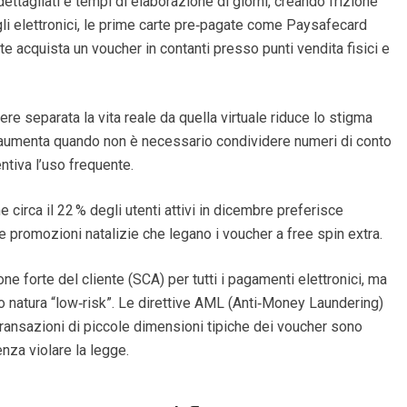
ettagliati e tempi di elaborazione di giorni, creando frizione
ogli elettronici, le prime carte pre‑pagate come Paysafecard
e acquista un voucher in contanti presso punti vendita fisici e
ere separata la vita reale da quella virtuale riduce lo stigma
 aumenta quando non è necessario condividere numeri di conto
entiva l’uso frequente.
e circa il 22 % degli utenti attivi in dicembre preferisce
e promozioni natalizie che legano i voucher a free spin extra.
one forte del cliente (SCA) per tutti i pagamenti elettronici, ma
ro natura “low‑risk”. Le direttive AML (Anti‑Money Laundering)
ransazioni di piccole dimensioni tipiche dei voucher sono
nza violare la legge.