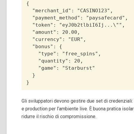
{

  "merchant_id": "CASINO123",

  "payment_method": "paysafecard",

  "token": "eyJ0b2tlbiI6Ij...\"",

  "amount": 20.00,

  "currency": "EUR",

  "bonus": {

    "type": "free_spins",

    "quantity": 20,

    "game": "Starburst"

  }

Gli sviluppatori devono gestire due set di credenzial
e production per l’ambiente live. È buona pratica isolare
ridurre il rischio di compromissione.