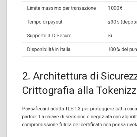
Limite massimo per transazione
1 000 €
Tempo di payout
≤ 30 s (deposi
Supporto 3‑D Secure
Sì
Disponibilità in Italia
100 % dei pun
2. Architettura di Sicure
Crittografia alla Tokeniz
Paysafecard adotta TLS 1.3 per proteggere tutti i cana
partner. La chiave di sessione è negoziata con algori
compromissione futura del certificato non possa rivela