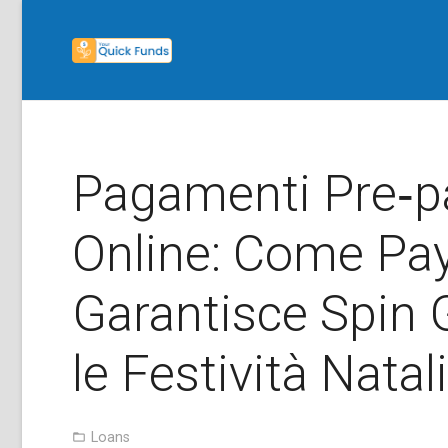
Pagamenti Pre‑pa
Online: Come Pa
Garantisce Spin G
le Festività Natal
Loans