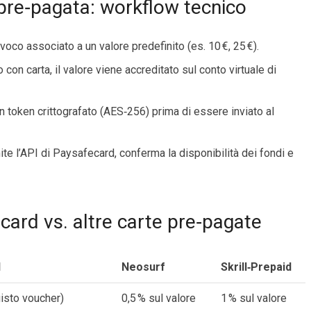
pre‑pagata: workflow tecnico
voco associato a un valore predefinito (es. 10 €, 25 €).
 con carta, il valore viene accreditato sul conto virtuale di
n token crittografato (AES‑256) prima di essere inviato al
mite l’API di Paysafecard, conferma la disponibilità dei fondi e
card vs. altre carte pre‑pagate
d
Neosurf
Skrill‑Prepaid
uisto voucher)
0,5 % sul valore
1 % sul valore