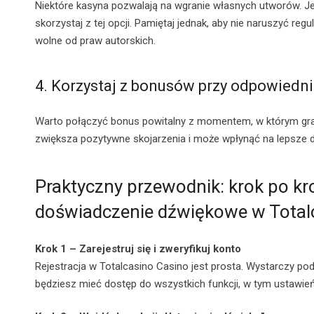
Niektóre kasyna pozwalają na wgranie własnych utworów. Jeś
skorzystaj z tej opcji. Pamiętaj jednak, aby nie naruszyć re
wolne od praw autorskich.
4. Korzystaj z bonusów przy odpowiedn
Warto połączyć bonus powitalny z momentem, w którym gra 
zwiększa pozytywne skojarzenia i może wpłynąć na lepsze d
Praktyczny przewodnik: krok po kr
doświadczenie dźwiękowe w Total
Krok 1 – Zarejestruj się i zweryfikuj konto
Rejestracja w Totalcasino Casino jest prosta. Wystarczy poda
będziesz mieć dostęp do wszystkich funkcji, w tym ustawień