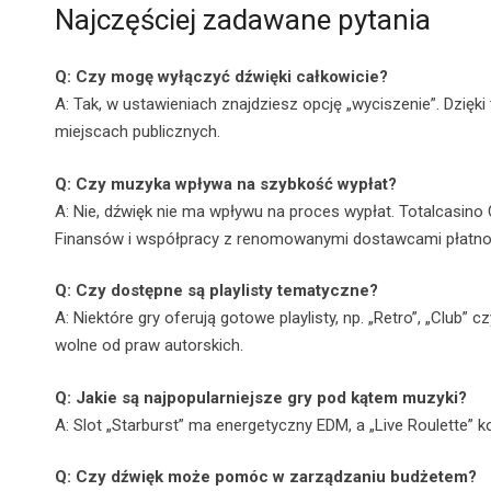
Najczęściej zadawane pytania
Q: Czy mogę wyłączyć dźwięki całkowicie?
A: Tak, w ustawieniach znajdziesz opcję „wyciszenie”. Dzięki
miejscach publicznych.
Q: Czy muzyka wpływa na szybkość wypłat?
A: Nie, dźwięk nie ma wpływu na proces wypłat. Totalcasino 
Finansów i współpracy z renomowanymi dostawcami płatno
Q: Czy dostępne są playlisty tematyczne?
A: Niektóre gry oferują gotowe playlisty, np. „Retro”, „Club”
wolne od praw autorskich.
Q: Jakie są najpopularniejsze gry pod kątem muzyki?
A: Slot „Starburst” ma energetyczny EDM, a „Live Roulette” k
Q: Czy dźwięk może pomóc w zarządzaniu budżetem?