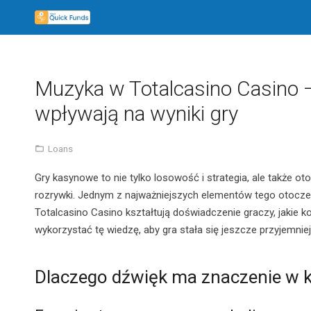
Muzyka w Totalcasino Casino –
wpływają na wyniki gry
Loans
Gry kasynowe to nie tylko losowość i strategia, ale także o
rozrywki. Jednym z najważniejszych elementów tego otoczeni
Totalcasino Casino kształtują doświadczenie graczy, jakie k
wykorzystać tę wiedzę, aby gra stała się jeszcze przyjemniej
Dlaczego dźwięk ma znaczenie w k