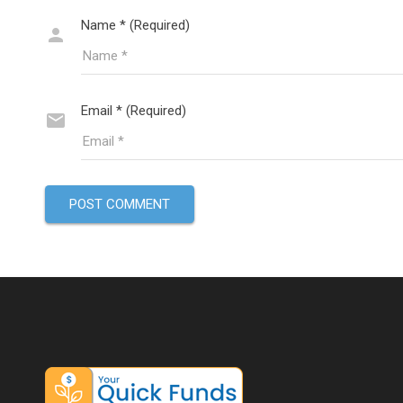
Name * (Required)
Email * (Required)
POST COMMENT