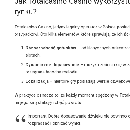
Jak Totalcasino Casino wykorzystu
rynku?
Totalcasino Casino, jedyny legalny operator w Polsce posiad
przypadkowi. Oto kilka elementów, które sprawiają, że ich ś
Różnorodność gatunków
– od klasycznych orkiestr
slotach.
Dynamiczne dopasowanie
– muzyka zmienia się w za
przegrana łagodna melodia.
Lokalizacja
– niektóre gry posiadają wersje dźwiękowe
W praktyce oznacza to, że każdy moment spędzony w Totalc
na jego satysfakcję i chęć powrotu.
Important: Dobre dopasowanie dźwięku nie powinno o
rozpraszać i obniżać wyniki.