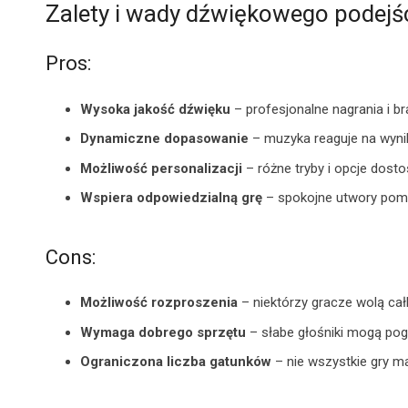
Zalety i wady dźwiękowego podejś
Pros:
Wysoka jakość dźwięku
– profesjonalne nagrania i br
Dynamiczne dopasowanie
– muzyka reaguje na wynik
Możliwość personalizacji
– różne tryby i opcje dost
Wspiera odpowiedzialną grę
– spokojne utwory poma
Cons:
Możliwość rozproszenia
– niektórzy gracze wolą cał
Wymaga dobrego sprzętu
– słabe głośniki mogą pog
Ograniczona liczba gatunków
– nie wszystkie gry ma