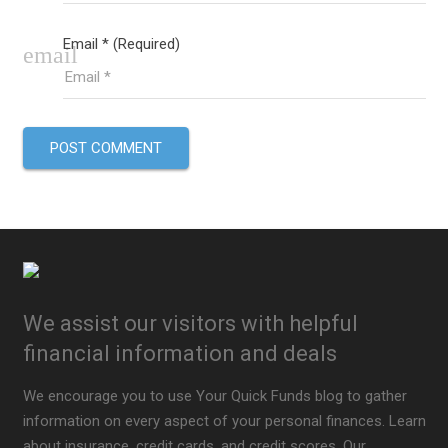
Email * (Required)
POST COMMENT
We assist our visitors with helpful
financial information and deals
We encourage you to use Your Quick Funds blog to gather
information on every aspect of your personal finances. Learn
about insurance, credit cards, and credit scores. Our