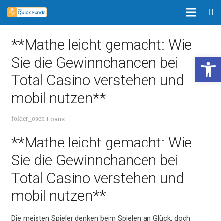
**Mathe leicht gemacht: Wie
Open 
Sie die Gewinnchancen bei
Total Casino verstehen und
mobil nutzen**
Loans
**Mathe leicht gemacht: Wie
Sie die Gewinnchancen bei
Total Casino verstehen und
mobil nutzen**
Die meisten Spieler denken beim Spielen an Glück, doch