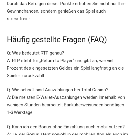
Durch das Befolgen dieser Punkte erhöhen Sie nicht nur Ihre
Gewinnchancen, sondern genießen das Spiel auch
stressfreier.
Häufig gestellte Fragen (FAQ)
Q: Was bedeutet RTP genau?
A: RTP steht für „Return to Player“ und gibt an, wie viel
Prozent des eingesetzten Geldes ein Spiel langfristig an die
Spieler zurückzahlt.
Q: Wie schnell sind Auszahlungen bei Total Casino?
A: Die meisten E‑Wallet‑Auszahlungen werden innerhalb von
wenigen Stunden bearbeitet, Banküberweisungen benötigen
1‑3 Werktage.
Q: Kann ich den Bonus ohne Einzahlung auch mobil nutzen?
A: Ja, der Bonus steht sowohl in der mobilen App als auch im