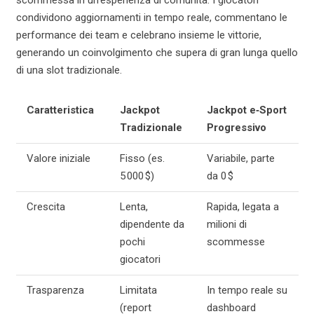
scommessa in un’esperienza di comunità. I giocatori
condividono aggiornamenti in tempo reale, commentano le
performance dei team e celebrano insieme le vittorie,
generando un coinvolgimento che supera di gran lunga quello
di una slot tradizionale.
Caratteristica
Jackpot
Jackpot e‑Sport
Tradizionale
Progressivo
Valore iniziale
Fisso (es.
Variabile, parte
5 000 $)
da 0 $
Crescita
Lenta,
Rapida, legata a
dipendente da
milioni di
pochi
scommesse
giocatori
Trasparenza
Limitata
In tempo reale su
(report
dashboard