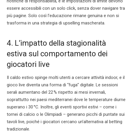
notifiche di responsabilità, e le impostazioni di limite devono
essere accessibili con un solo click, senza dover navigare tra
più pagine. Solo così l’educazione rimane genuina e non si
trasforma in una strategia di upselling mascherata.
4. L’impatto della stagionalità
estiva sul comportamento dei
giocatori live
Il caldo estivo spinge molti utenti a cercare attività indoor, e il
gioco live diventa una forma di “fuga” digitale. Le sessioni
serali aumentano del 22 % rispetto ai mesi invernali,
soprattutto nei paesi mediterranei dove le temperature diurne
superano i 30 °C. Inoltre, gli eventi sportivi estivi – come i
tornei di calcio o le Olimpiadi – generano picchi di puntate sui
tavoli live, poiché i giocatori cercano un’alternativa al betting
tradizionale.