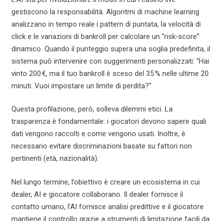
gestiscono la responsabilità. Algoritmi di machine learning
analizzano in tempo reale i pattern di puntata, la velocità di
click e le variazioni di bankroll per calcolare un “risk‑score”
dinamico. Quando il punteggio supera una soglia predefinita, il
sistema può intervenire con suggerimenti personalizzati: “Hai
vinto 200 €, ma il tuo bankroll è sceso del 35 % nelle ultime 20
minuti. Vuoi impostare un limite di perdita?”
Questa profilazione, però, solleva dilemmi etici. La
trasparenza è fondamentale: i giocatori devono sapere quali
dati vengono raccolti e come vengono usati. Inoltre, è
necessario evitare discriminazioni basate su fattori non
pertinenti (età, nazionalità).
Nel lungo termine, l’obiettivo è creare un ecosistema in cui
dealer, AI e giocatore collaborano. Il dealer fornisce il
contatto umano, l’AI fornisce analisi predittive e il giocatore
mantiene il controllo grazie a strumenti di limitazione facili da