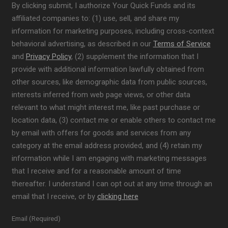
By clicking submit, I authorize Your Quick Funds and its
affiliated companies to: (1) use, sell, and share my
information for marketing purposes, including cross-context
behavioral advertising, as described in our
Terms of Service
and
Privacy Policy
, (2) supplement the information that I
provide with additional information lawfully obtained from
other sources, like demographic data from public sources,
interests inferred from web page views, or other data
relevant to what might interest me, like past purchase or
location data, (3) contact me or enable others to contact me
by email with offers for goods and services from any
category at the email address provided, and (4) retain my
information while I am engaging with marketing messages
that I receive and for a reasonable amount of time
thereafter. I understand I can opt out at any time through an
email that I receive, or by
clicking here
Email (Required)