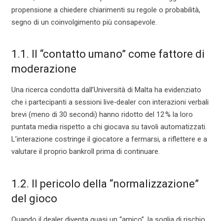
propensione a chiedere chiarimenti su regole o probabilità,
segno di un coinvolgimento più consapevole.
1.1. Il “contatto umano” come fattore di
moderazione
Una ricerca condotta dall’Università di Malta ha evidenziato
che i partecipanti a sessioni live‑dealer con interazioni verbali
brevi (meno di 30 secondi) hanno ridotto del 12 % la loro
puntata media rispetto a chi giocava su tavoli automatizzati.
L’interazione costringe il giocatore a fermarsi, a riflettere e a
valutare il proprio bankroll prima di continuare.
1.2. Il pericolo della “normalizzazione”
del gioco
Quando il dealer diventa quasi un “amico”, la soglia di rischio