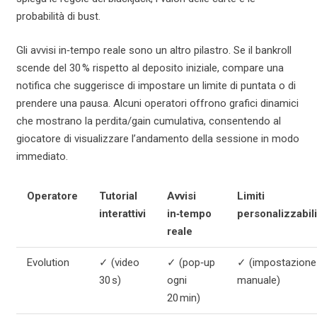
probabilità di bust.
Gli avvisi in‑tempo reale sono un altro pilastro. Se il bankroll
scende del 30 % rispetto al deposito iniziale, compare una
notifica che suggerisce di impostare un limite di puntata o di
prendere una pausa. Alcuni operatori offrono grafici dinamici
che mostrano la perdita/gain cumulativa, consentendo al
giocatore di visualizzare l’andamento della sessione in modo
immediato.
Operatore
Tutorial
Avvisi
Limiti
interattivi
in‑tempo
personalizzabili
reale
Evolution
✓ (video
✓ (pop‑up
✓ (impostazione
30 s)
ogni
manuale)
20 min)