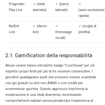
Pragmatic
✓ (slide
✓ (barra
✓
Play Live
animata)
laterale)
(auto‑esclusione
rapida)
NetEnt
✓ (demo
✓
✓ (soglia di
Live
live)
(messaggi
perdita)
vocali)
2.1. Gamification della responsabilità
Alcuni casinò hanno introdotto badge “Cool‑Down” per chi
rispetta i propri limiti per più di tre sessioni consecutive. I
giocatori guadagnano punti che possono essere scambiati
con giri gratuiti su slot non AAMS o con crediti per
scommesse sportive. Questo approccio trasforma la
moderazione in una sfida divertente, incentivando
comportamenti salutari senza penalizzare l’esperienza di