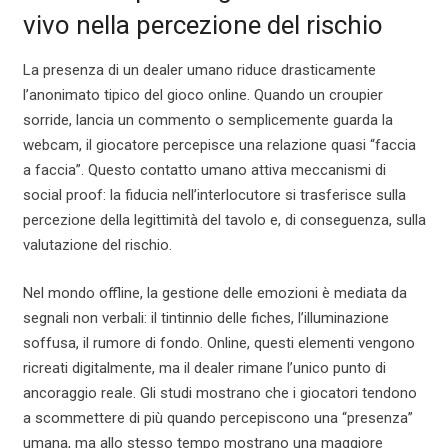
vivo nella percezione del rischio
La presenza di un dealer umano riduce drasticamente
l’anonimato tipico del gioco online. Quando un croupier
sorride, lancia un commento o semplicemente guarda la
webcam, il giocatore percepisce una relazione quasi “faccia
a faccia”. Questo contatto umano attiva meccanismi di
social proof: la fiducia nell’interlocutore si trasferisce sulla
percezione della legittimità del tavolo e, di conseguenza, sulla
valutazione del rischio.
Nel mondo offline, la gestione delle emozioni è mediata da
segnali non verbali: il tintinnio delle fiches, l’illuminazione
soffusa, il rumore di fondo. Online, questi elementi vengono
ricreati digitalmente, ma il dealer rimane l’unico punto di
ancoraggio reale. Gli studi mostrano che i giocatori tendono
a scommettere di più quando percepiscono una “presenza”
umana, ma allo stesso tempo mostrano una maggiore