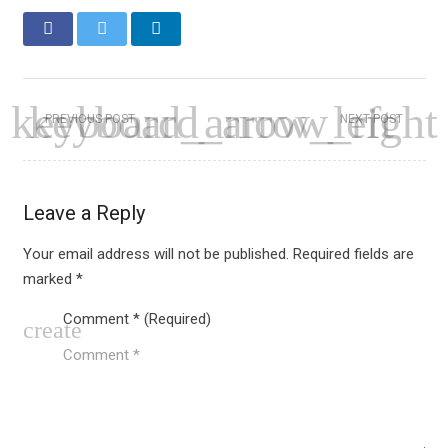
PREVIOUS POST
NEXT POST
Leave a Reply
Your email address will not be published.
Required fields are
marked
*
Comment * (Required)