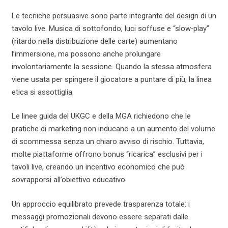
Le tecniche persuasive sono parte integrante del design di un
tavolo live. Musica di sottofondo, luci soffuse e “slow‑play”
(ritardo nella distribuzione delle carte) aumentano
l’immersione, ma possono anche prolungare
involontariamente la sessione. Quando la stessa atmosfera
viene usata per spingere il giocatore a puntare di più, la linea
etica si assottiglia.
Le linee guida del UKGC e della MGA richiedono che le
pratiche di marketing non inducano a un aumento del volume
di scommessa senza un chiaro avviso di rischio. Tuttavia,
molte piattaforme offrono bonus “ricarica” esclusivi per i
tavoli live, creando un incentivo economico che può
sovrapporsi all’obiettivo educativo.
Un approccio equilibrato prevede trasparenza totale: i
messaggi promozionali devono essere separati dalle