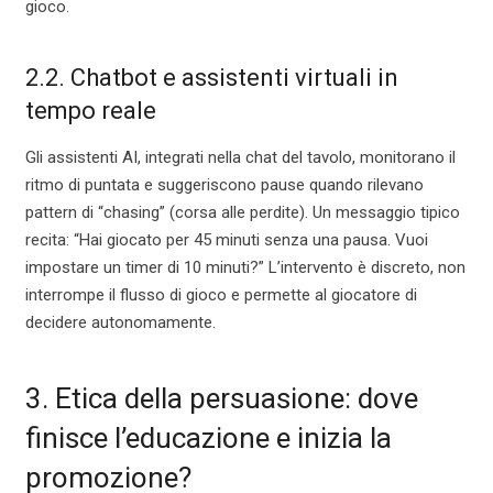
gioco.
2.2. Chatbot e assistenti virtuali in
tempo reale
Gli assistenti AI, integrati nella chat del tavolo, monitorano il
ritmo di puntata e suggeriscono pause quando rilevano
pattern di “chasing” (corsa alle perdite). Un messaggio tipico
recita: “Hai giocato per 45 minuti senza una pausa. Vuoi
impostare un timer di 10 minuti?” L’intervento è discreto, non
interrompe il flusso di gioco e permette al giocatore di
decidere autonomamente.
3. Etica della persuasione: dove
finisce l’educazione e inizia la
promozione?