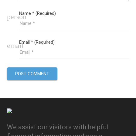
Name * (Required)
Email * (Required)
POST COMMENT
We assist our visitors with helpful