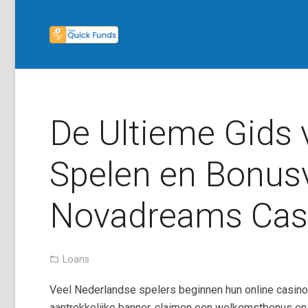
De Ultieme Gids
Spelen en Bonusv
Novadreams Cas
Loans
Veel Nederlandse spelers beginnen hun online casino‑
aantrekkelijke banner, claimen een welkomstbonus en v