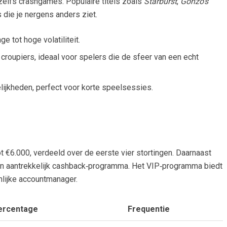
 zelfs crashgames. Populaire titels zoals
Starburst
,
Gonzo’s
 die je nergens anders ziet.
e tot hoge volatiliteit.
croupiers, ideaal voor spelers die de sfeer van een echt
ijkheden, perfect voor korte speelsessies.
€6.000, verdeeld over de eerste vier stortingen. Daarnaast
een aantrekkelijk cashback‑programma. Het VIP‑programma biedt
nlijke accountmanager.
ercentage
Frequentie