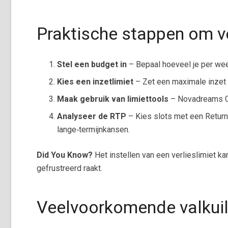
Praktische stappen om v
Stel een budget in
– Bepaal hoeveel je per wee
Kies een inzetlimiet
– Zet een maximale inzet 
Maak gebruik van limiettools
– Novadreams Cas
Analyseer de RTP
– Kies slots met een Return
lange‑termijnkansen.
Did You Know?
Het instellen van een verlieslimiet k
gefrustreerd raakt.
Veelvoorkomende valkuile