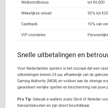
Welkomstbonus
tot €6.000
Wekelijkse reload
50 % tot €2
Cashback
10 % van ver
VIP‑voordelen
Persoonlijk
Snelle uitbetalingen en betrou
Voor Nederlandse spelers is het cruciaal dat een casi
uitbetalingen binnen 24 uur, afhankelijk van de gekoz
Gaming Authority (MGA) en voldoet aan de strenge eis
garandeert eerlijke spellen en bescherming van jouw 
Pro Tip:
Gebruik e‑wallets zoals Skrill of Neteller vo
transactiekosten en zijn direct beschikbaar.