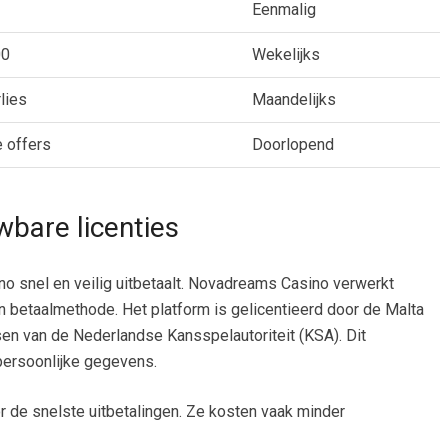
Eenmalig
00
Wekelijks
lies
Maandelijks
e offers
Doorlopend
wbare licenties
no snel en veilig uitbetaalt. Novadreams Casino verwerkt
en betaalmethode. Het platform is gelicentieerd door de Malta
en van de Nederlandse Kansspelautoriteit (KSA). Dit
persoonlijke gegevens.
or de snelste uitbetalingen. Ze kosten vaak minder