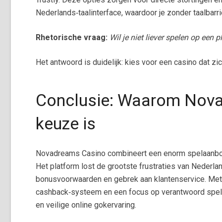
Nederlands‑taalinterface, waardoor je zonder taalbarri
Rhetorische vraag:
Wil je niet liever spelen op een
Het antwoord is duidelijk: kies voor een casino dat z
Conclusie: Waarom Nov
keuze is
Novadreams Casino combineert een enorm spelaanbod, 
Het platform lost de grootste frustraties van Nederla
bonusvoorwaarden en gebrek aan klantenservice. Met
cashback‑systeem en een focus op verantwoord spelen,
en veilige online gokervaring.