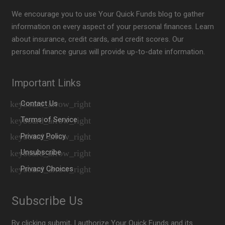
We encourage you to use Your Quick Funds blog to gather
information on every aspect of your personal finances. Learn
about insurance, credit cards, and credit scores. Our
personal finance gurus will provide up-to-date information.
Important Links
Contact Us
Terms of Service
Privacy Policy
Unsubscribe
Privacy Choices
Subscribe Us
By clicking submit, I authorize Your Quick Funds and its