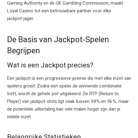
Gaming Authority en de UK Gambling Commission, maakt
Loyal Casino tot een betrouwbare partner voor elke
jackpot‑jager.
De Basis van Jackpot‑Spelen
Begrijpen
Wat is een Jackpot precies?
Een jackpot is een progressieve premie die met elke inzet van
spelers groeit. Zodra een speler de winnende combinatie
treft, wordt de gehele pot uitgekeerd. De RTP (Return to
Player) van jackpot‑slots ligt vaak tussen 94 % en 96 %, maar
de potentiële uitbetaling kan vele malen hoger zijn dan je
initiële inzet.
Belangrijke Statistieken