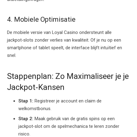
4. Mobiele Optimisatie
De mobiele versie van Loyal Casino ondersteunt alle
jackpot‑slots zonder verlies van kwaliteit. Of je nu op een
smartphone of tablet speelt, de interface blijft intuïtief en
snel.
Stappenplan: Zo Maximaliseer je je
Jackpot‑Kansen
Stap 1:
Registreer je account en claim de
welkomstbonus.
Stap 2:
Maak gebruik van de gratis spins op een
jackpot‑slot om de spelmechanica te leren zonder
risico.