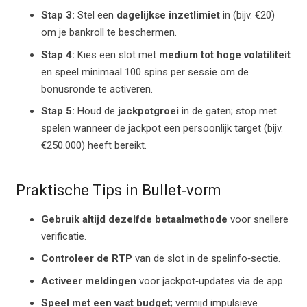
Stap 3:
Stel een
dagelijkse inzetlimiet
in (bijv. €20)
om je bankroll te beschermen.
Stap 4:
Kies een slot met
medium tot hoge volatiliteit
en speel minimaal 100 spins per sessie om de
bonusronde te activeren.
Stap 5:
Houd de
jackpotgroei
in de gaten; stop met
spelen wanneer de jackpot een persoonlijk target (bijv.
€250.000) heeft bereikt.
Praktische Tips in Bullet‑vorm
Gebruik altijd dezelfde betaalmethode
voor snellere
verificatie.
Controleer de RTP
van de slot in de spelinfo‑sectie.
Activeer meldingen
voor jackpot‑updates via de app.
Speel met een vast budget
; vermijd impulsieve