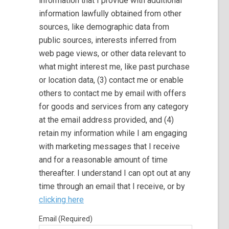
information that I provide with additional
information lawfully obtained from other
sources, like demographic data from
public sources, interests inferred from
web page views, or other data relevant to
what might interest me, like past purchase
or location data, (3) contact me or enable
others to contact me by email with offers
for goods and services from any category
at the email address provided, and (4)
retain my information while I am engaging
with marketing messages that I receive
and for a reasonable amount of time
thereafter. I understand I can opt out at any
time through an email that I receive, or by
clicking here
Email (Required)