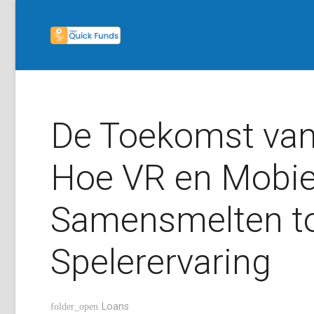
De Toekomst van
Hoe VR en Mobie
Samensmelten to
Spelerervaring
Loans