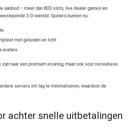
de aanbod – meer dan 800 slots, live dealer games en
eeslepende 3‑D‑wereld. Spelers kunnen nu:
te.
mpleet met geluiden en licht.
 avatars.
ek zijn naar een premium ervaring, maar ook voor recreatieve
rdere servers om lag te minimaliseren, waardoor de
 achter snelle uitbetalingen