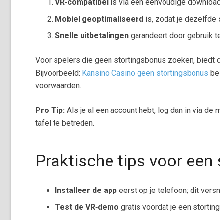
VR‑compatibel
is via een eenvoudige download
Mobiel geoptimaliseerd
is, zodat je dezelfde 
Snelle uitbetalingen
garandeert door gebruik t
Voor spelers die geen stortingsbonus zoeken, biedt de
Bijvoorbeeld:
Kansino Casino geen stortingsbonus
bes
voorwaarden.
Pro Tip:
Als je al een account hebt, log dan in via de
tafel te betreden.
Praktische tips voor een 
Installeer de app
eerst op je telefoon; dit versne
Test de VR‑demo
gratis voordat je een storting