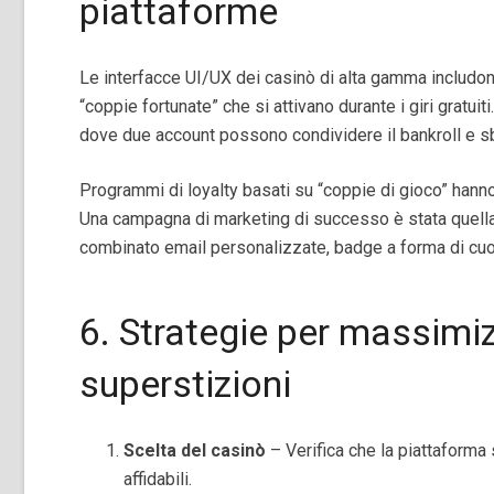
piattaforme
Le interfacce UI/UX dei casinò di alta gamma includono
“coppie fortunate” che si attivano durante i giri gratui
dove due account possono condividere il bankroll e s
Programmi di loyalty basati su “coppie di gioco” hanno
Una campagna di marketing di successo è stata quella 
combinato email personalizzate, badge a forma di cuor
6. Strategie per massimi
superstizioni
Scelta del casinò
– Verifica che la piattaforma
affidabili.