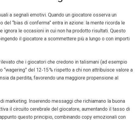
suali a segnali emotivi. Quando un giocatore osserva un
 del “bias di conferma” entra in azione: la mente ricorda le
e ignora le occasioni in cui non ha prodotto risultati. Questo
pingendo il giocatore a scommettere più a lungo o con importi
rilevato che i giocatori che credono in talismani (ad esempio
o “wagering” del 12‑15 % rispetto a chi non attribuisce valore a
l’ansia da perdita, favorendo una maggiore propensione al
à di marketing. Inserendo messaggi che richiamano la buona
attiva il circuito cerebrale del giocatore, aumentando il tasso di
 appunto questo principio, combinando copy emozionali con