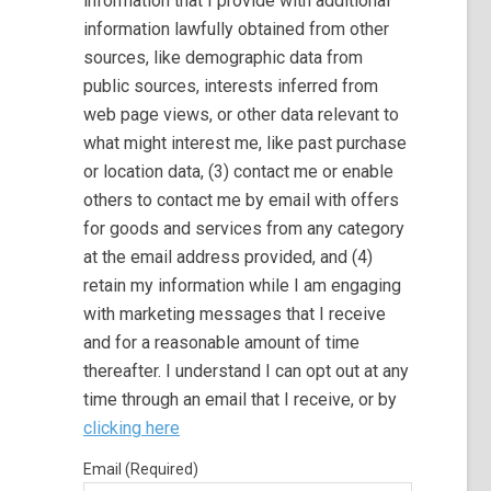
information that I provide with additional
information lawfully obtained from other
sources, like demographic data from
public sources, interests inferred from
web page views, or other data relevant to
what might interest me, like past purchase
or location data, (3) contact me or enable
others to contact me by email with offers
for goods and services from any category
at the email address provided, and (4)
retain my information while I am engaging
with marketing messages that I receive
and for a reasonable amount of time
thereafter. I understand I can opt out at any
time through an email that I receive, or by
clicking here
Email (Required)