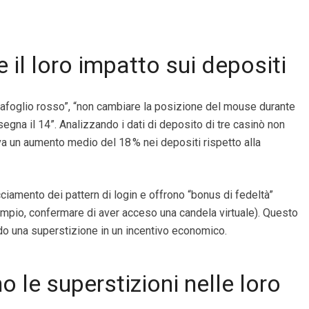
e il loro impatto sui depositi
rtafoglio rosso”, “non cambiare la posizione del mouse durante
gna il 14”. Analizzando i dati di deposito di tre casinò non
a un aumento medio del 18 % nei depositi rispetto alla
iamento dei pattern di login e offrono “bonus di fedeltà”
sempio, confermare di aver acceso una candela virtuale). Questo
do una superstizione in un incentivo economico.
o le superstizioni nelle loro