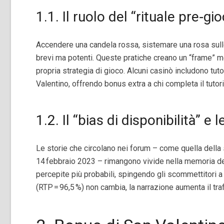
1.1. Il ruolo del “rituale pre‑gi
Accendere una candela rossa, sistemare una rosa sull
brevi ma potenti. Queste pratiche creano un “frame” me
propria strategia di gioco. Alcuni casinò includono tu
Valentino, offrendo bonus extra a chi completa il tutori
1.2. Il “bias di disponibilità” e l
Le storie che circolano nei forum – come quella della 
14 febbraio 2023 – rimangono vivide nella memoria dei 
percepite più probabili, spingendo gli scommettitori a
(RTP = 96,5 %) non cambia, la narrazione aumenta il traf