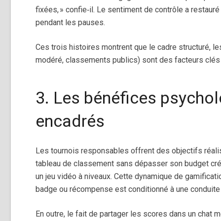
fixées, » confie‑il. Le sentiment de contrôle a restaur
pendant les pauses.
Ces trois histoires montrent que le cadre structuré, 
modéré, classements publics) sont des facteurs clés 
3. Les bénéfices psychol
encadrés
Les tournois responsables offrent des objectifs réalis
tableau de classement sans dépasser son budget crée
un jeu vidéo à niveaux. Cette dynamique de gamificati
badge ou récompense est conditionné à une conduite
En outre, le fait de partager les scores dans un chat 