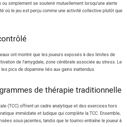
 ou simplement se soutenir mutuellement lorsqu’une alerte
té où le jeu est perçu comme une activité collective plutôt que
contrôlé
eaux ont montré que les joueurs exposés à des limites de
ctivation de l’amygdale, zone cérébrale associée au stress. Le
nt les pics de dopamine liés aux gains inattendus.
grammes de thérapie traditionnelle
e (TCC) offrent un cadre analytique et des exercices hors
pratique immédiate et ludique qui complète la TCC. Ensemble,
pensées sous‑jacentes, tandis que le tournoi entraîne le joueur à