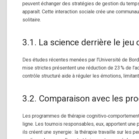
peuvent échanger des stratégies de gestion du temps
apparaît. Cette interaction sociale crée une communau
solitaire.
3.1. La science derrière le jeu 
Des études récentes menées par l’Université de Bord
mise strictes présentent une réduction de 23 % de l’a
contrôle structuré aide à réguler les émotions, limita
3.2. Comparaison avec les pro
Les programmes de thérapie cognitivo‑comportemental
ligne. Les tournois responsables, eux, apportent une 
ils créent une synergie : la thérapie travaille sur les 