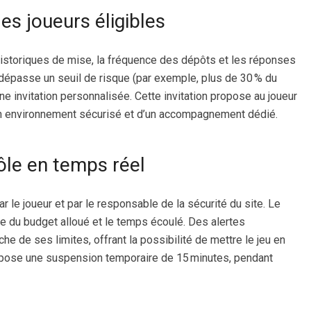
des joueurs éligibles
istoriques de mise, la fréquence des dépôts et les réponses
l dépasse un seuil de risque (par exemple, plus de 30 % du
e invitation personnalisée. Cette invitation propose au joueur
’un environnement sécurisé et d’un accompagnement dédié.
ôle en temps réel
r le joueur et par le responsable de la sécurité du site. Le
e du budget alloué et le temps écoulé. Des alertes
e de ses limites, offrant la possibilité de mettre le jeu en
impose une suspension temporaire de 15 minutes, pendant