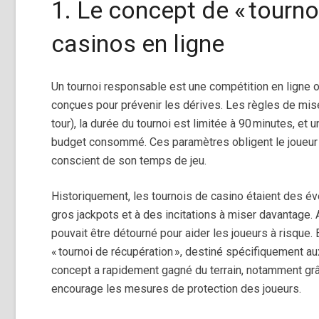
1. Le concept de « tourno
casinos en ligne
Un tournoi responsable est une compétition en ligne o
conçues pour prévenir les dérives. Les règles de mi
tour), la durée du tournoi est limitée à 90 minutes, et
budget consommé. Ces paramètres obligent le joueur à 
conscient de son temps de jeu.
Historiquement, les tournois de casino étaient des 
gros jackpots et à des incitations à miser davantage.
pouvait être détourné pour aider les joueurs à risque
« tournoi de récupération », destiné spécifiquement 
concept a rapidement gagné du terrain, notamment gr
encourage les mesures de protection des joueurs.