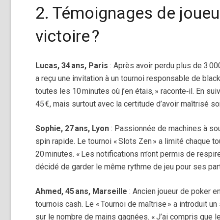
2. Témoignages de joueu
victoire ?
Lucas, 34 ans, Paris
: Après avoir perdu plus de 3 000
a reçu une invitation à un tournoi responsable de blac
toutes les 10 minutes où j’en étais, » raconte‑il. En su
45 €, mais surtout avec la certitude d’avoir maîtrisé s
Sophie, 27 ans, Lyon
: Passionnée de machines à sou
spin rapide. Le tournoi « Slots Zen » a limité chaque 
20 minutes. « Les notifications m’ont permis de respirer
décidé de garder le même rythme de jeu pour ses part
Ahmed, 45 ans, Marseille
: Ancien joueur de poker e
tournois cash. Le « Tournoi de maîtrise » a introduit u
sur le nombre de mains gagnées. « J’ai compris que le 