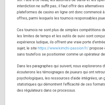
interdiction ne suffit pas ; il faut offrir des alternati
plateformes de casino en ligne ont donc commencé à
offres, parmi lesquels les tournois responsables jouen
Ces tournois ne sont plus de simples compétitions de
les limites de temps et les outils de suivi sont conçu
expérience ludique, ils offrent une vraie porte d’entré
sujet, le site
https://www.kimchi-passion.fr/
propose d
sans toutefois se positionner comme un opérateur de
Dans les paragraphes qui suivent, nous explorerons d
écouterons les témoignages de joueurs qui ont retrouv
psychologiques, les ressources d’aide intégrées, un g
statistiques qui démontrent l’efficacité de ces formats
des régulateurs dans ce processus.