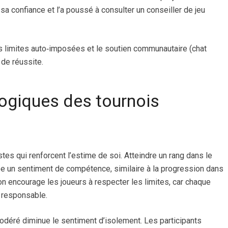
é sa confiance et l’a poussé à consulter un conseiller de jeu
les limites auto‑imposées et le soutien communautaire (chat
de réussite.
ogiques des tournois
tes qui renforcent l’estime de soi. Atteindre un rang dans le
 un sentiment de compétence, similaire à la progression dans
on encourage les joueurs à respecter les limites, car chaque
 responsable.
modéré diminue le sentiment d’isolement. Les participants