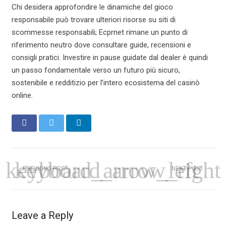
Chi desidera approfondire le dinamiche del gioco
responsabile può trovare ulteriori risorse su siti di
scommesse responsabili; Ecprnet rimane un punto di
riferimento neutro dove consultare guide, recensioni e
consigli pratici. Investire in pause guidate dal dealer è quindi
un passo fondamentale verso un futuro più sicuro,
sostenibile e redditizio per l’intero ecosistema del casinò
online.
PREVIOUS POST
NEXT POST
Leave a Reply