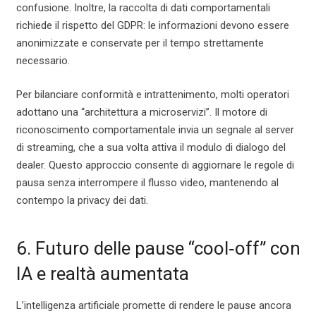
confusione. Inoltre, la raccolta di dati comportamentali
richiede il rispetto del GDPR: le informazioni devono essere
anonimizzate e conservate per il tempo strettamente
necessario.
Per bilanciare conformità e intrattenimento, molti operatori
adottano una “architettura a microservizi”. Il motore di
riconoscimento comportamentale invia un segnale al server
di streaming, che a sua volta attiva il modulo di dialogo del
dealer. Questo approccio consente di aggiornare le regole di
pausa senza interrompere il flusso video, mantenendo al
contempo la privacy dei dati.
6. Futuro delle pause “cool‑off” con
IA e realtà aumentata
L’intelligenza artificiale promette di rendere le pause ancora