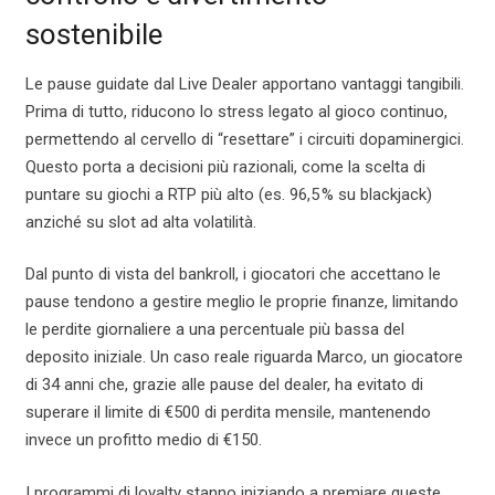
sostenibile
Le pause guidate dal Live Dealer apportano vantaggi tangibili.
Prima di tutto, riducono lo stress legato al gioco continuo,
permettendo al cervello di “resettare” i circuiti dopaminergici.
Questo porta a decisioni più razionali, come la scelta di
puntare su giochi a RTP più alto (es. 96,5 % su blackjack)
anziché su slot ad alta volatilità.
Dal punto di vista del bankroll, i giocatori che accettano le
pause tendono a gestire meglio le proprie finanze, limitando
le perdite giornaliere a una percentuale più bassa del
deposito iniziale. Un caso reale riguarda Marco, un giocatore
di 34 anni che, grazie alle pause del dealer, ha evitato di
superare il limite di €500 di perdita mensile, mantenendo
invece un profitto medio di €150.
I programmi di loyalty stanno iniziando a premiare queste