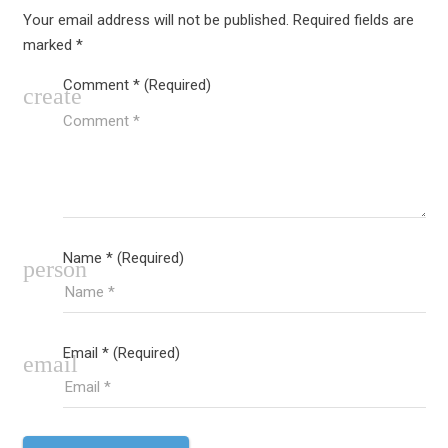
Your email address will not be published.
Required fields are
marked
*
Comment * (Required)
Name * (Required)
Email * (Required)