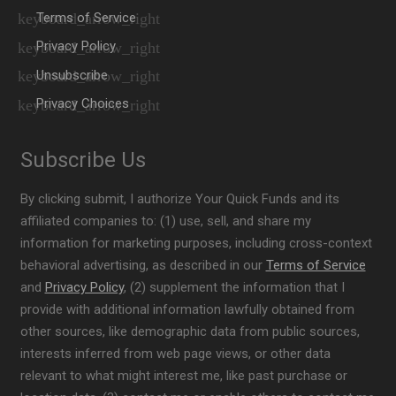
Terms of Service
Privacy Policy
Unsubscribe
Privacy Choices
Subscribe Us
By clicking submit, I authorize Your Quick Funds and its
affiliated companies to: (1) use, sell, and share my
information for marketing purposes, including cross-context
behavioral advertising, as described in our
Terms of Service
and
Privacy Policy
, (2) supplement the information that I
provide with additional information lawfully obtained from
other sources, like demographic data from public sources,
interests inferred from web page views, or other data
relevant to what might interest me, like past purchase or