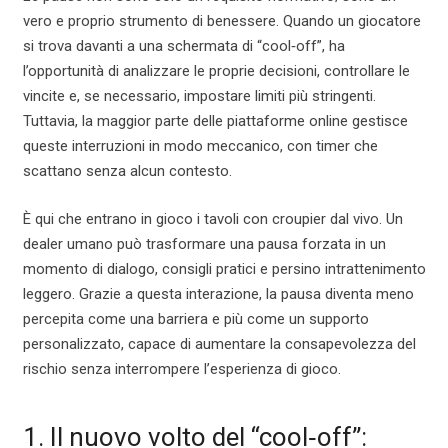
vero e proprio strumento di benessere. Quando un giocatore
si trova davanti a una schermata di “cool‑off”, ha
l’opportunità di analizzare le proprie decisioni, controllare le
vincite e, se necessario, impostare limiti più stringenti.
Tuttavia, la maggior parte delle piattaforme online gestisce
queste interruzioni in modo meccanico, con timer che
scattano senza alcun contesto.
È qui che entrano in gioco i tavoli con croupier dal vivo. Un
dealer umano può trasformare una pausa forzata in un
momento di dialogo, consigli pratici e persino intrattenimento
leggero. Grazie a questa interazione, la pausa diventa meno
percepita come una barriera e più come un supporto
personalizzato, capace di aumentare la consapevolezza del
rischio senza interrompere l’esperienza di gioco.
1. Il nuovo volto del “cool‑off”: