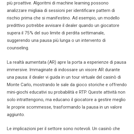
più proattive. Algoritmi di machine learning possono
analizzare migliaia di sessioni per identificare pattern di
rischio prima che si manifestino. Ad esempio, un modello
predittivo potrebbe avvisare il dealer quando un giocatore
supera il 75 % del suo limite di perdita settimanale,
suggerendo una pausa più lunga o un intervento di
counseling.
La realtà aumentata (AR) apre la porta a esperienze di pausa
immersive. Immaginate di indossare un visore AR durante
una pausa: il dealer vi guida in un tour virtuale del casinò di
Monte Carlo, mostrando le sale da gioco storiche e offrendo
mini‑giochi educativi su probabilità e RTP. Queste attività non
solo intrattengono, ma educano il giocatore a gestire meglio
le proprie scommesse, trasformando la pausa in un valore
aggiunto.
Le implicazioni per il settore sono notevoli. Un casinò che