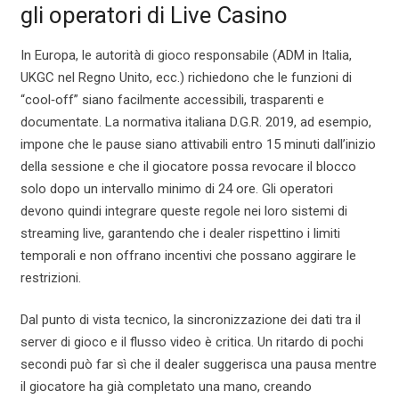
gli operatori di Live Casino
In Europa, le autorità di gioco responsabile (ADM in Italia,
UKGC nel Regno Unito, ecc.) richiedono che le funzioni di
“cool‑off” siano facilmente accessibili, trasparenti e
documentate. La normativa italiana D.G.R. 2019, ad esempio,
impone che le pause siano attivabili entro 15 minuti dall’inizio
della sessione e che il giocatore possa revocare il blocco
solo dopo un intervallo minimo di 24 ore. Gli operatori
devono quindi integrare queste regole nei loro sistemi di
streaming live, garantendo che i dealer rispettino i limiti
temporali e non offrano incentivi che possano aggirare le
restrizioni.
Dal punto di vista tecnico, la sincronizzazione dei dati tra il
server di gioco e il flusso video è critica. Un ritardo di pochi
secondi può far sì che il dealer suggerisca una pausa mentre
il giocatore ha già completato una mano, creando