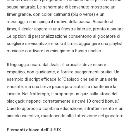
pausa naturale. Le schermate di benvenuto mostrano un
timer grande, con colori calmanti (blu o verde) e un
messaggio che spiega il motivo della pausa. Accanto al
timer, il dealer appare in una finestra laterale, pronto a parlare.
Le opzioni di personalizzazione consentono al giocatore di
scegliere se visualizzare solo il timer, aggiungere una playlist
musicale o attivare un mini‑gioco a basso rischio.
Il linguaggio usato dal dealer è cruciale: deve essere
empatico, non giudicante, e fornire suggerimenti pratici. Un
esempio di script efficace è: “Capisco che sei in una serie
vincente, ma una breve pausa può aiutarti a mantenere la
lucidità. Nel frattempo, ti propongo un quiz sulla storia del
blackjack: rispondi correttamente e ricevi 10 crediti bonus.”
Questo approccio combina educazione, intrattenimento e un
piccolo incentivo, mantenendo alta l’attenzione del giocatore.
Elementi chiave dell’UI/UX