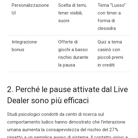
Personalizzazione
Scelta di temi,
Tema “Lusso”
UI
timer visibili,
con timer a
suoni
forma di
clessidra
Integrazione
Offerte di
Quiz a tema
bonus
giochi a basso
casinò con
rischio durante
piccoli premi
la pausa
in crediti
2. Perché le pause attivate dal Live
Dealer sono più efficaci
Studi psicologici condotti da centri di ricerca sul
comportamento ludico hanno dimostrato che l’interazione
umana aumenta la consapevolezza del rischio del 27 %
rispetto a un semplice avviso di sistema. Il contatto visivo e