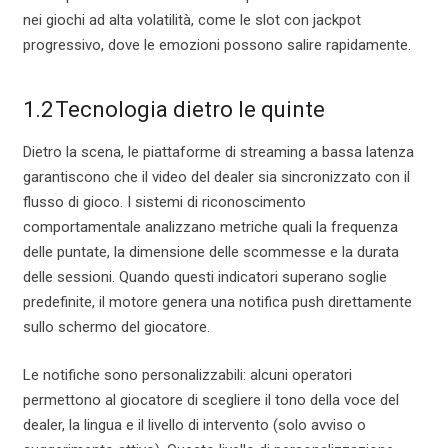
nei giochi ad alta volatilità, come le slot con jackpot
progressivo, dove le emozioni possono salire rapidamente.
1.2 Tecnologia dietro le quinte
Dietro la scena, le piattaforme di streaming a bassa latenza
garantiscono che il video del dealer sia sincronizzato con il
flusso di gioco. I sistemi di riconoscimento
comportamentale analizzano metriche quali la frequenza
delle puntate, la dimensione delle scommesse e la durata
delle sessioni. Quando questi indicatori superano soglie
predefinite, il motore genera una notifica push direttamente
sullo schermo del giocatore.
Le notifiche sono personalizzabili: alcuni operatori
permettono al giocatore di scegliere il tono della voce del
dealer, la lingua e il livello di intervento (solo avviso o