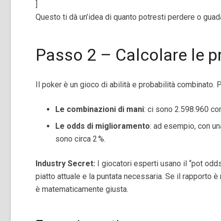
]
Questo ti dà un’idea di quanto potresti perdere o guad
Passo 2 – Calcolare le pr
Il poker è un gioco di abilità e probabilità combinato.
Le combinazioni di mani
: ci sono 2.598.960 co
Le odds di miglioramento
: ad esempio, con una 
sono circa 2 %.
Industry Secret:
I giocatori esperti usano il “pot odds
piatto attuale e la puntata necessaria. Se il rapporto è
è matematicamente giusta.