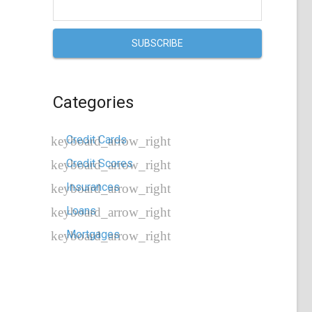
Categories
Credit Cards
Credit Scores
Insurances
Loans
Mortgages