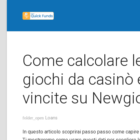
Come calcolare le
giochi da casinò 
vincite su Newgi
Loans
In questo articolo scoprirai passo passo come capire l
Ti mostreremo come usare questi dati per scegliere le 