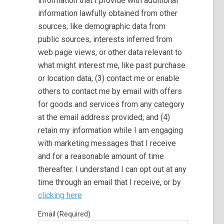
information that I provide with additional
information lawfully obtained from other
sources, like demographic data from
public sources, interests inferred from
web page views, or other data relevant to
what might interest me, like past purchase
or location data, (3) contact me or enable
others to contact me by email with offers
for goods and services from any category
at the email address provided, and (4)
retain my information while I am engaging
with marketing messages that I receive
and for a reasonable amount of time
thereafter. I understand I can opt out at any
time through an email that I receive, or by
clicking here
Email (Required)