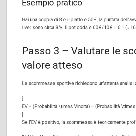
Esempio pratico
Hai una coppia di 8 e il piatto è 50 €, la puntata dell’a
river sono circa 8 %. Il pot odds è 60 €/10 € = 6:1 (≈ 16
Passo 3 – Valutare le s
valore atteso
Le scommesse sportive richiedono un’attenta analisi del
[
EV = (Probabilità \times Vincita) – (Probabilità \times
]
Se l’EV è positivo, la scommessa è teoricamente profi