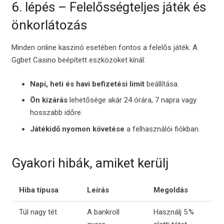
6. lépés – Felelősségteljes játék és
önkorlátozás
Minden online kaszinó esetében fontos a felelős játék. A
Ggbet Casino beépített eszközöket kínál:
Napi, heti és havi befizetési limit
beállítása.
Ön kizárás
lehetősége akár 24 órára, 7 napra vagy
hosszabb időre.
Játékidő nyomon követése
a felhasználói fiókban.
Gyakori hibák, amiket kerülj
Hiba típusa
Leírás
Megoldás
Túl nagy tét
A bankroll
Használj 5 %