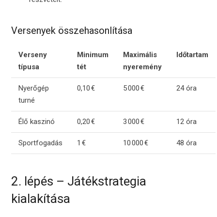
Versenyek összehasonlítása
Verseny
Minimum
Maximális
Időtartam
típusa
tét
nyeremény
Nyerőgép
0,10 €
5 000 €
24 óra
turné
Élő kaszinó
0,20 €
3 000 €
12 óra
Sportfogadás
1 €
10 000 €
48 óra
2. lépés – Játékstrategia
kialakítása