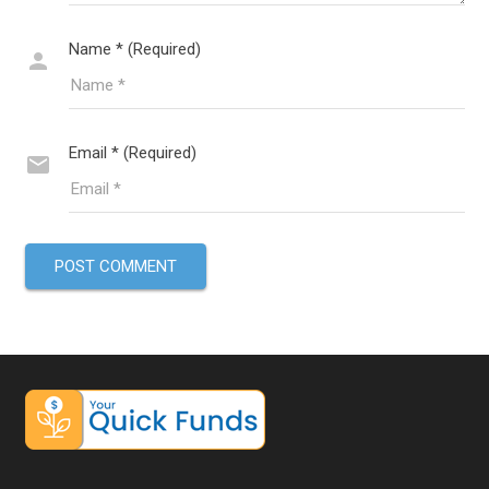
Name * (Required)
Email * (Required)
POST COMMENT