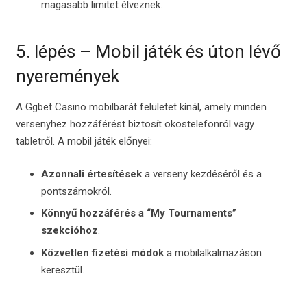
magasabb limitet élveznek.
5. lépés – Mobil játék és úton lévő
nyeremények
A Ggbet Casino mobilbarát felületet kínál, amely minden
versenyhez hozzáférést biztosít okostelefonról vagy
tabletről. A mobil játék előnyei:
Azonnali értesítések
a verseny kezdéséről és a
pontszámokról.
Könnyű hozzáférés a “My Tournaments”
szekcióhoz
.
Közvetlen fizetési módok
a mobilalkalmazáson
keresztül.