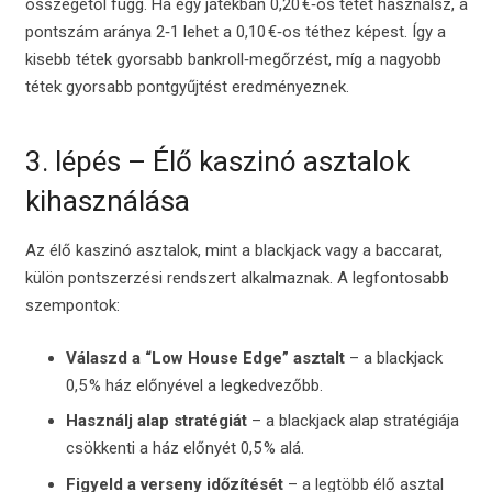
összegétől függ. Ha egy játékban 0,20 €‑os tétet használsz, a
pontszám aránya 2‑1 lehet a 0,10 €‑os téthez képest. Így a
kisebb tétek gyorsabb bankroll‑megőrzést, míg a nagyobb
tétek gyorsabb pontgyűjtést eredményeznek.
3. lépés – Élő kaszinó asztalok
kihasználása
Az élő kaszinó asztalok, mint a blackjack vagy a baccarat,
külön pontszerzési rendszert alkalmaznak. A legfontosabb
szempontok:
Válaszd a “Low House Edge” asztalt
– a blackjack
0,5 % ház előnyével a legkedvezőbb.
Használj alap stratégiát
– a blackjack alap stratégiája
csökkenti a ház előnyét 0,5 % alá.
Figyeld a verseny időzítését
– a legtöbb élő asztal