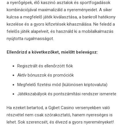
a nyerőgépek, élő kaszinó asztalok és sportfogadások
kombinációjával maximalizáld a nyereményeidet. A siker
kulcsa a megfelelő játék kiválasztása, a bankroll hatékony
kezelése és a gyors kifizetések kihasználása. Ne feledd a
felelős játék alapelveit, és használd ki a mobilalkalmazás
nyújtotta rugalmasságot.
Ellenőrizd a következőket, mielőtt belevágsz:
Regisztrált és ellenőrzött fiók
Aktív bónuszok és promóciók
Megfelelő fizetési mód (különösen kriptovaluta)
Játékszabályok és pontszámítási rendszer ismerete
Ha ezeket betartod, a Ggbet Casino versenyekben való
részvétel nem csak szórakoztató, hanem nyereséges is
lehet. Sok szerencsét, és élvezd a gyors nyereményeket!