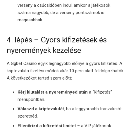
verseny a csúcsidőben indul, amikor a játékosok
száma nagyobb, de a verseny pontszámok is
magasabbak.
4. lépés – Gyors kifizetések és
nyeremények kezelése
A Ggbet Casino egyik legnagyobb előnye a gyors kifizetés. A
kriptovaluta fizetési módok akár 10 perc alatt feldolgozhatók.
A következőket tartsd szem előtt:
Kérj kiutalást a nyereményed után
a “Kifizetés”
menüpontban.
Válaszd a kriptovalutát
, ha a leggyorsabb tranzakciót
szeretnéd.
Ellenőrizd a kifizetési limitet
– a VIP játékosok