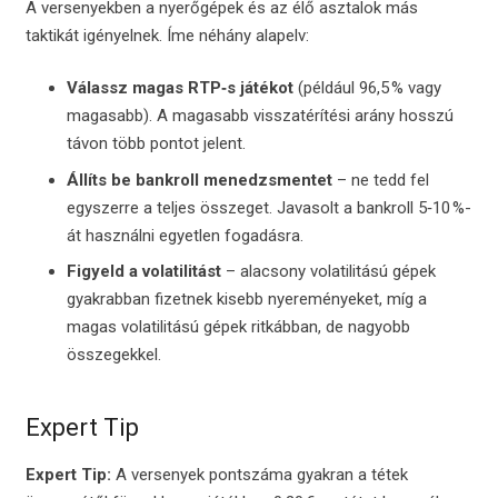
A versenyekben a nyerőgépek és az élő asztalok más
taktikát igényelnek. Íme néhány alapelv:
Válassz magas RTP‑s játékot
(például 96,5 % vagy
magasabb). A magasabb visszatérítési arány hosszú
távon több pontot jelent.
Állíts be bankroll menedzsmentet
– ne tedd fel
egyszerre a teljes összeget. Javasolt a bankroll 5‑10 %-
át használni egyetlen fogadásra.
Figyeld a volatilitást
– alacsony volatilitású gépek
gyakrabban fizetnek kisebb nyereményeket, míg a
magas volatilitású gépek ritkábban, de nagyobb
összegekkel.
Expert Tip
Expert Tip:
A versenyek pontszáma gyakran a tétek