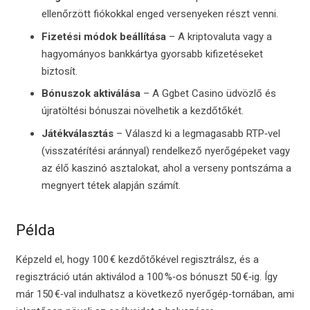
ellenőrzött fiókokkal enged versenyeken részt venni.
Fizetési módok beállítása
– A kriptovaluta vagy a
hagyományos bankkártya gyorsabb kifizetéseket
biztosít.
Bónuszok aktiválása
– A Ggbet Casino üdvözlő és
újratöltési bónuszai növelhetik a kezdőtőkét.
Játékválasztás
– Válaszd ki a legmagasabb RTP‑vel
(visszatérítési aránnyal) rendelkező nyerőgépeket vagy
az élő kaszinó asztalokat, ahol a verseny pontszáma a
megnyert tétek alapján számít.
Példa
Képzeld el, hogy 100 € kezdőtőkével regisztrálsz, és a
regisztráció után aktiválod a 100 %‑os bónuszt 50 €‑ig. Így
már 150 €‑val indulhatsz a következő nyerőgép‑tornában, ami