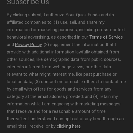
Subscribe Us
By clicking submit, I authorize Your Quick Funds and its
affiliated companies to: (1) use, sell, and share my
information for marketing purposes, including cross-context
behavioral advertising, as described in our
Terms of Service
and
Privacy Policy
, (2) supplement the information that I
provide with additional information lawfully obtained from
other sources, like demographic data from public sources,
interests inferred from web page views, or other data
relevant to what might interest me, like past purchase or
location data, (3) contact me or enable others to contact me
by email with offers for goods and services from any
category at the email address provided, and (4) retain my
information while I am engaging with marketing messages
that I receive and for a reasonable amount of time
thereafter. I understand I can opt out at any time through an
email that I receive, or by
clicking here