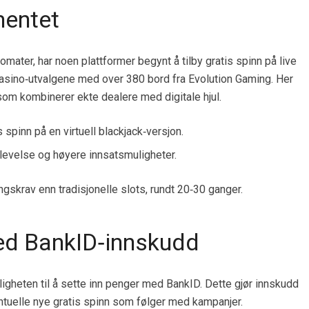
mentet
utomater, har noen plattformer begynt å tilby gratis spinn på live
e casino‑utvalgene med over 380 bord fra Evolution Gaming. Her
 som kombinerer ekte dealere med digitale hjul.
 spinn på en virtuell blackjack‑versjon.
plevelse og høyere innsatsmuligheter.
skrav enn tradisjonelle slots, rundt 20‑30 ganger.
ed BankID‑innskudd
igheten til å sette inn penger med BankID. Dette gjør innskudd
ntuelle nye gratis spinn som følger med kampanjer.