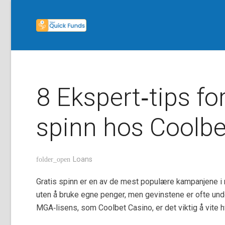
8 Ekspert‑tips fo
spinn hos Coolbe
Loans
Gratis spinn er en av de mest populære kampanjene i n
uten å bruke egne penger, men gevinstene er ofte und
MGA‑lisens, som Coolbet Casino, er det viktig å vite 