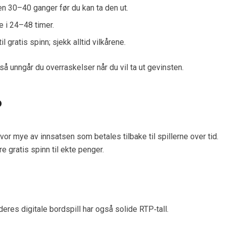
n 30–40 ganger før du kan ta den ut.
e i 24–48 timer.
il gratis spinn; sjekk alltid vilkårene.
så unngår du overraskelser når du vil ta ut gevinsten.
P
or mye av innsatsen som betales tilbake til spillerne over tid.
e gratis spinn til ekte penger.
eres digitale bordspill har også solide RTP‑tall.