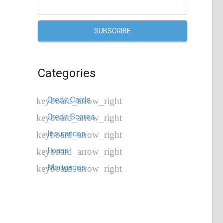
Categories
Credit Cards
Credit Scores
Insurances
Loans
Mortgages