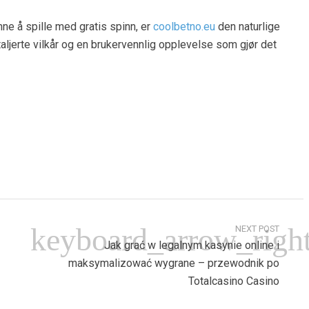
nne å spille med gratis spinn, er
coolbetno.eu
den naturlige
aljerte vilkår og en brukervennlig opplevelse som gjør det
NEXT POST
Jak grać w legalnym kasynie online i
maksymalizować wygrane – przewodnik po
Totalcasino Casino