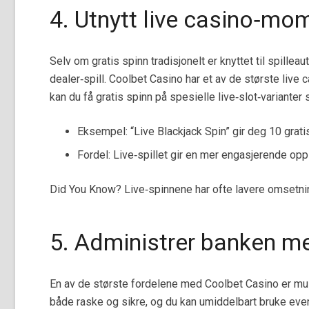
4. Utnytt live casino‑mo
Selv om gratis spinn tradisjonelt er knyttet til spillea
dealer‑spill. Coolbet Casino har et av de største liv
kan du få gratis spinn på spesielle live‑slot‑varianter
Eksempel: “Live Blackjack Spin” gir deg 10 gratis
Fordel: Live‑spillet gir en mer engasjerende op
Did You Know? Live‑spinnene har ofte lavere omsetning
5. Administrer banken m
En av de største fordelene med Coolbet Casino er mul
både raske og sikre, og du kan umiddelbart bruke eve