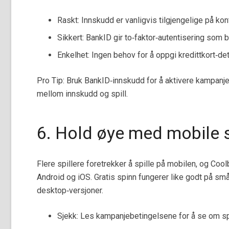
Raskt: Innskudd er vanligvis tilgjengelige på kon
Sikkert: BankID gir to‑faktor‑autentisering som 
Enkelhet: Ingen behov for å oppgi kredittkort‑deta
Pro Tip: Bruk BankID‑innskudd for å aktivere kampanj
mellom innskudd og spill.
6. Hold øye med mobile s
Flere spillere foretrekker å spille på mobilen, og Coo
Android og iOS. Gratis spinn fungerer like godt på sm
desktop‑versjoner.
Sjekk: Les kampanjebetingelsene for å se om spi