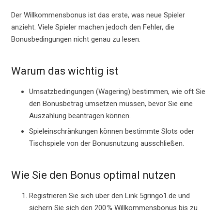
Der Willkommensbonus ist das erste, was neue Spieler
anzieht. Viele Spieler machen jedoch den Fehler, die
Bonusbedingungen nicht genau zu lesen.
Warum das wichtig ist
Umsatzbedingungen (Wagering) bestimmen, wie oft Sie
den Bonusbetrag umsetzen müssen, bevor Sie eine
Auszahlung beantragen können.
Spieleinschränkungen können bestimmte Slots oder
Tischspiele von der Bonusnutzung ausschließen.
Wie Sie den Bonus optimal nutzen
Registrieren Sie sich über den Link 5gringo1.de und
sichern Sie sich den 200 % Willkommensbonus bis zu