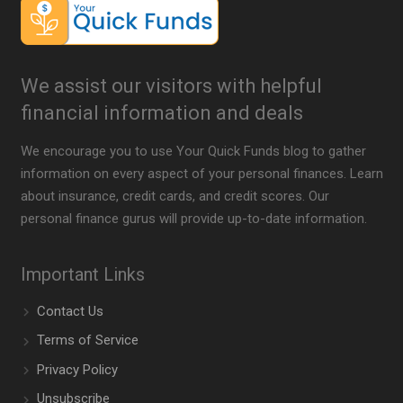
We assist our visitors with helpful
financial information and deals
We encourage you to use Your Quick Funds blog to gather
information on every aspect of your personal finances. Learn
about insurance, credit cards, and credit scores. Our
personal finance gurus will provide up-to-date information.
Important Links
Contact Us
Terms of Service
Privacy Policy
Unsubscribe