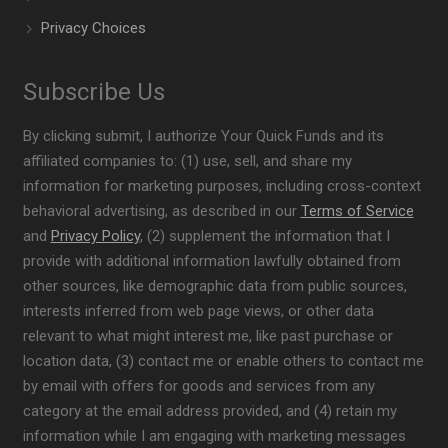
Privacy Choices
Subscribe Us
By clicking submit, I authorize Your Quick Funds and its
affiliated companies to: (1) use, sell, and share my
information for marketing purposes, including cross-context
behavioral advertising, as described in our
Terms of Service
and
Privacy Policy
, (2) supplement the information that I
provide with additional information lawfully obtained from
other sources, like demographic data from public sources,
interests inferred from web page views, or other data
relevant to what might interest me, like past purchase or
location data, (3) contact me or enable others to contact me
by email with offers for goods and services from any
category at the email address provided, and (4) retain my
information while I am engaging with marketing messages