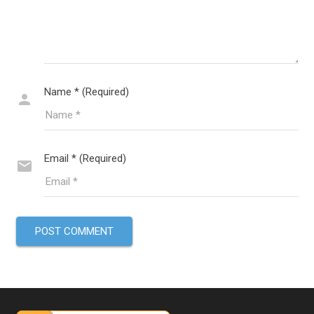
Name * (Required)
Email * (Required)
POST COMMENT