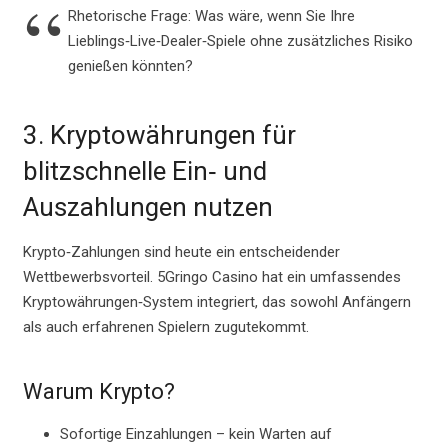
Rhetorische Frage: Was wäre, wenn Sie Ihre
Lieblings‑Live‑Dealer‑Spiele ohne zusätzliches Risiko
genießen könnten?
3. Kryptowährungen für
blitzschnelle Ein‑ und
Auszahlungen nutzen
Krypto‑Zahlungen sind heute ein entscheidender
Wettbewerbsvorteil. 5Gringo Casino hat ein umfassendes
Kryptowährungen‑System integriert, das sowohl Anfängern
als auch erfahrenen Spielern zugutekommt.
Warum Krypto?
Sofortige Einzahlungen – kein Warten auf