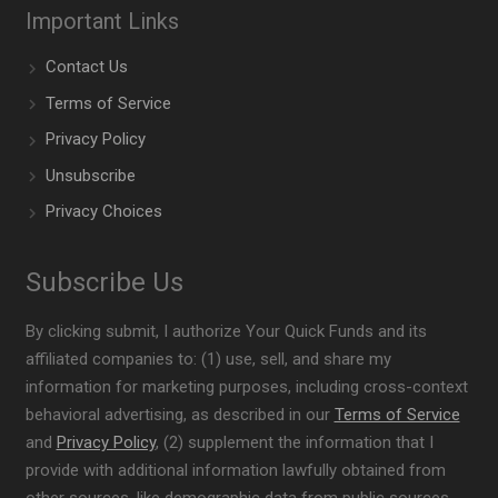
Important Links
Contact Us
Terms of Service
Privacy Policy
Unsubscribe
Privacy Choices
Subscribe Us
By clicking submit, I authorize Your Quick Funds and its
affiliated companies to: (1) use, sell, and share my
information for marketing purposes, including cross-context
behavioral advertising, as described in our
Terms of Service
and
Privacy Policy
, (2) supplement the information that I
provide with additional information lawfully obtained from