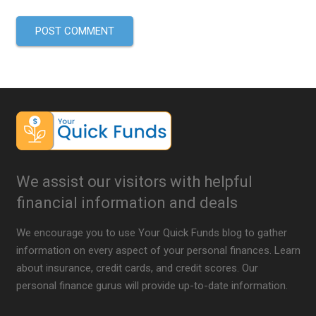
POST COMMENT
We assist our visitors with helpful
financial information and deals
We encourage you to use Your Quick Funds blog to gather
information on every aspect of your personal finances. Learn
about insurance, credit cards, and credit scores. Our
personal finance gurus will provide up-to-date information.