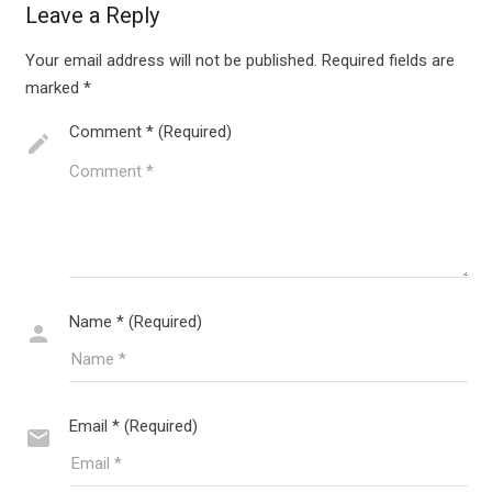
Leave a Reply
Your email address will not be published.
Required fields are
marked
*
Comment * (Required)
Name * (Required)
Email * (Required)