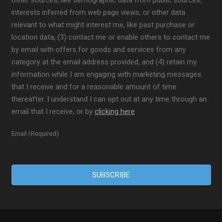
other sources, like demographic data from public sources,
interests inferred from web page views, or other data
relevant to what might interest me, like past purchase or
location data, (3) contact me or enable others to contact me
by email with offers for goods and services from any
category at the email address provided, and (4) retain my
information while I am engaging with marketing messages
that I receive and for a reasonable amount of time
thereafter. I understand I can opt out at any time through an
email that I receive, or by
clicking here
Email (Required)