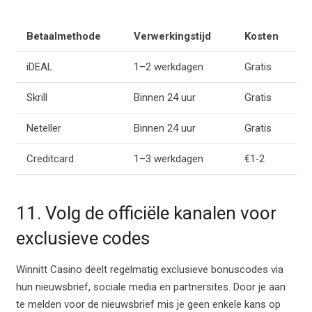
Betaalmethode
Verwerkingstijd
Kosten
iDEAL
1–2 werkdagen
Gratis
Skrill
Binnen 24 uur
Gratis
Neteller
Binnen 24 uur
Gratis
Creditcard
1–3 werkdagen
€1‑2
11. Volg de officiële kanalen voor
exclusieve codes
Winnitt Casino deelt regelmatig exclusieve bonuscodes via
hun nieuwsbrief, sociale media en partnersites. Door je aan
te melden voor de nieuwsbrief mis je geen enkele kans op