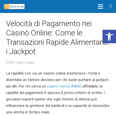
Velocità di Pagamento nei
Open 
Casinò Online: Come le
Transazioni Rapide Alimentano
i Jackpot
Loans
La rapidità con cui un casinò online trasferisce i fondi è
diventata un fattore decisivo per chi vuole puntare ai jackpot
più alti. Per chi cerca un
casino senza AAMS
affidabile, la
rapidità dei pagamenti è spesso il primo criterio di scelta. I
giocatori esperti sanno che ogni minuto di attesa può
influenzare la gestione del bankroll e la capacità di reinvestire
una vincita in tempo reale.