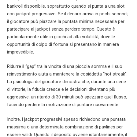
bankroll disponibile, soprattutto quando si punta a una slot
con jackpot progressivo. Se il denaro arriva in pochi secondi,
il giocatore può piazzare la puntata minima necessaria per
partecipare al jackpot senza perdere tempo. Questo è
particolarmente utile in giochi ad alta volatilità, dove le
opportunità di colpo di fortuna si presentano in maniera
imprevedibile.
Ridurre il “gap” tra la vincita di una piccola somma e il suo
reinvestimento aiuta a mantenere la cosiddetta “hot streak”.
La psicologia del giocatore dimostra che, durante una serie
di vittorie, la fiducia cresce e le decisioni diventano più
aggressive; un ritardo di 30 minuti può spezzare quel flusso,
facendo perdere la motivazione di puntare nuovamente.
Inoltre, i jackpot progressivi spesso richiedono una puntata
massima o una determinata combinazione di paylines per
essere validi. Quando il deposito avviene istantaneamente, il