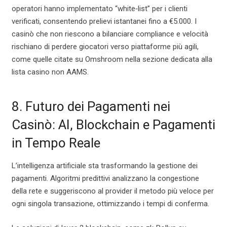
operatori hanno implementato “white‑list” per i clienti
verificati, consentendo prelievi istantanei fino a €5.000. I
casinò che non riescono a bilanciare compliance e velocità
rischiano di perdere giocatori verso piattaforme più agili,
come quelle citate su Omshroom nella sezione dedicata alla
lista casino non AAMS.
8. Futuro dei Pagamenti nei
Casinò: AI, Blockchain e Pagamenti
in Tempo Reale
L’intelligenza artificiale sta trasformando la gestione dei
pagamenti. Algoritmi predittivi analizzano la congestione
della rete e suggeriscono al provider il metodo più veloce per
ogni singola transazione, ottimizzando i tempi di conferma.