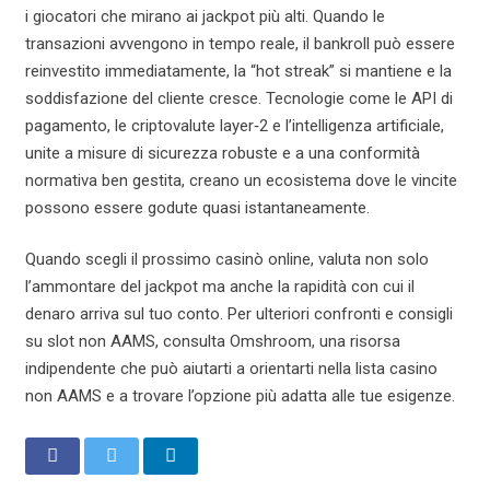
i giocatori che mirano ai jackpot più alti. Quando le
transazioni avvengono in tempo reale, il bankroll può essere
reinvestito immediatamente, la “hot streak” si mantiene e la
soddisfazione del cliente cresce. Tecnologie come le API di
pagamento, le criptovalute layer‑2 e l’intelligenza artificiale,
unite a misure di sicurezza robuste e a una conformità
normativa ben gestita, creano un ecosistema dove le vincite
possono essere godute quasi istantaneamente.
Quando scegli il prossimo casinò online, valuta non solo
l’ammontare del jackpot ma anche la rapidità con cui il
denaro arriva sul tuo conto. Per ulteriori confronti e consigli
su slot non AAMS, consulta Omshroom, una risorsa
indipendente che può aiutarti a orientarti nella lista casino
non AAMS e a trovare l’opzione più adatta alle tue esigenze.