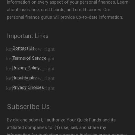
information on every aspect of your personal finances. Learn
about insurance, credit cards, and credit scores. Our
personal finance gurus will provide up-to-date information.
Important Links
Contact Us
Terms of Service
Privacy Policy
Unsubscribe
Privacy Choices
Subscribe Us
By clicking submit, I authorize Your Quick Funds and its
affiliated companies to: (1) use, sell, and share my