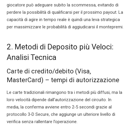
giocatore può adeguare subito la scommessa, evitando di
perdere la possibilità di qualificarsi per il prossimo payout. La
capacità di agire in tempo reale è quindi una leva strategica
per massimizzare le probabilità di aggiudicarsi il montepremi.
2. Metodi di Deposito più Veloci:
Analisi Tecnica
Carte di credito/debito (Visa,
MasterCard) – tempi di autorizzazione
Le carte tradizionali rimangono tra i metodi più diffusi, ma la
loro velocità dipende dall’autorizzazione del circuito. In
media, la conferma avviene entro 2‑5 secondi grazie al
protocollo 3‑D Secure, che aggiunge un ulteriore livello di
verifica senza rallentare l’operazione.