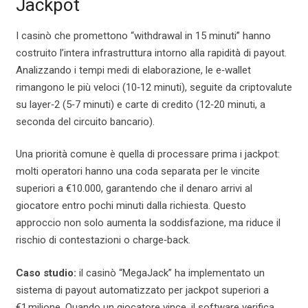
Jackpot
I casinò che promettono “withdrawal in 15 minuti” hanno
costruito l’intera infrastruttura intorno alla rapidità di payout.
Analizzando i tempi medi di elaborazione, le e‑wallet
rimangono le più veloci (10‑12 minuti), seguite da criptovalute
su layer‑2 (5‑7 minuti) e carte di credito (12‑20 minuti, a
seconda del circuito bancario).
Una priorità comune è quella di processare prima i jackpot:
molti operatori hanno una coda separata per le vincite
superiori a €10.000, garantendo che il denaro arrivi al
giocatore entro pochi minuti dalla richiesta. Questo
approccio non solo aumenta la soddisfazione, ma riduce il
rischio di contestazioni o charge‑back.
Caso studio:
il casinò “MegaJack” ha implementato un
sistema di payout automatizzato per jackpot superiori a
€1 milione. Quando un giocatore vince, il software verifica