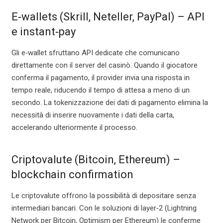
E‑wallets (Skrill, Neteller, PayPal) – API
e instant‑pay
Gli e‑wallet sfruttano API dedicate che comunicano
direttamente con il server del casinò. Quando il giocatore
conferma il pagamento, il provider invia una risposta in
tempo reale, riducendo il tempo di attesa a meno di un
secondo. La tokenizzazione dei dati di pagamento elimina la
necessità di inserire nuovamente i dati della carta,
accelerando ulteriormente il processo.
Criptovalute (Bitcoin, Ethereum) –
blockchain confirmation
Le criptovalute offrono la possibilità di depositare senza
intermediari bancari. Con le soluzioni di layer‑2 (Lightning
Network per Bitcoin, Optimism per Ethereum) le conferme