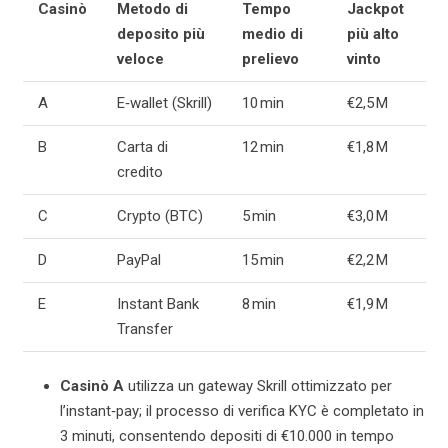
Casinò
Metodo di
Tempo
Jackpot
deposito più
medio di
più alto
veloce
prelievo
vinto
A
E‑wallet (Skrill)
10 min
€2,5 M
B
Carta di
12 min
€1,8 M
credito
C
Crypto (BTC)
5 min
€3,0 M
D
PayPal
15 min
€2,2 M
E
Instant Bank
8 min
€1,9 M
Transfer
Casinò A
utilizza un gateway Skrill ottimizzato per
l’instant‑pay; il processo di verifica KYC è completato in
3 minuti, consentendo depositi di €10.000 in tempo