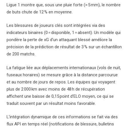
Ligue 1 montre que, sous une pluie forte (> 5 mm), le nombre
de buts chute de 12 % en moyenne.
Les blessures de joueurs clés sont intégrées via des
indicateurs binaires (0 = disponible, 1 = absent). Un modèle qui
pondère la perte de xG d’un attaquant blessé améliore la
précision de la prédiction de résultat de 3 % sur un échantillon
de 200 matchs.
La fatigue liée aux déplacements internationaux (vols de nuit,
fuseaux horaires) se mesure grâce à la distance parcourue
et au nombre de jours de repos. Les équipes qui voyagent
plus de 2 000 km avec moins de 48 h de récupération
affichent une baisse de 0,15 point d’ELO moyen, ce qui se
traduit souvent par un résultat moins favorable.
L’intégration dynamique de ces informations se fait via des
flux API en temps réel (notifications de blessure, bulletins