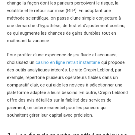
change la façon dont les parieurs perçoivent le risque, la
volatilité et le retour sur mise (RTP). En adoptant une
méthode scientifique, on passe d’une simple conjecture à
une démarche d’hypothèse, de test et d’ajustement continu,
ce qui augmente les chances de gains durables tout en
maîtrisant la variance.
Pour profiter d’une expérience de jeu fluide et sécurisée,
choisissez un
casino en ligne retrait instantané
qui propose
des outils analytiques intégrés. Le site Crepin Leblond, par
exemple, répertorie plusieurs opérateurs fiables dans un
comparatif clair, ce qui aide les novices à sélectionner une
plateforme adaptée à leurs besoins. En outre, Crepin Leblond
offre des avis détaillés sur la fiabilité des services de
paiement, un critère essentiel pour les parieurs qui
souhaitent gérer leur capital avec précision.