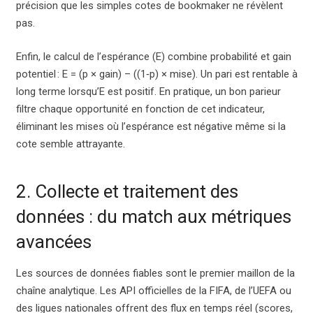
précision que les simples cotes de bookmaker ne révèlent
pas.
Enfin, le calcul de l’espérance (E) combine probabilité et gain
potentiel : E = (p × gain) – ((1‑p) × mise). Un pari est rentable à
long terme lorsqu’E est positif. En pratique, un bon parieur
filtre chaque opportunité en fonction de cet indicateur,
éliminant les mises où l’espérance est négative même si la
cote semble attrayante.
2. Collecte et traitement des
données : du match aux métriques
avancées
Les sources de données fiables sont le premier maillon de la
chaîne analytique. Les API officielles de la FIFA, de l’UEFA ou
des ligues nationales offrent des flux en temps réel (scores,