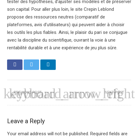
tester des hypothèses, d’ajuster ses modèles et de préserver
son capital. Pour aller plus loin, le site Crepin Leblond
propose des ressources neutres (comparatif de
plateformes, avis d’utilisateurs) qui peuvent aider à choisir
les outils les plus fiables. Ainsi, le plaisir du pari se conjugue
avec la discipline du scientifique, ouvrant la voie à une
rentabilité durable et à une expérience de jeu plus sûre.
PREVIOUS POST
NEXT POST
Leave a Reply
Your email address will not be published.
Required fields are