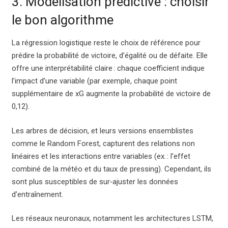
3. Modélisation prédictive : choisir
le bon algorithme
La régression logistique reste le choix de référence pour
prédire la probabilité de victoire, d’égalité ou de défaite. Elle
offre une interprétabilité claire : chaque coefficient indique
l’impact d’une variable (par exemple, chaque point
supplémentaire de xG augmente la probabilité de victoire de
0,12).
Les arbres de décision, et leurs versions ensemblistes
comme le Random Forest, capturent des relations non
linéaires et les interactions entre variables (ex. : l’effet
combiné de la météo et du taux de pressing). Cependant, ils
sont plus susceptibles de sur‑ajuster les données
d’entraînement.
Les réseaux neuronaux, notamment les architectures LSTM,