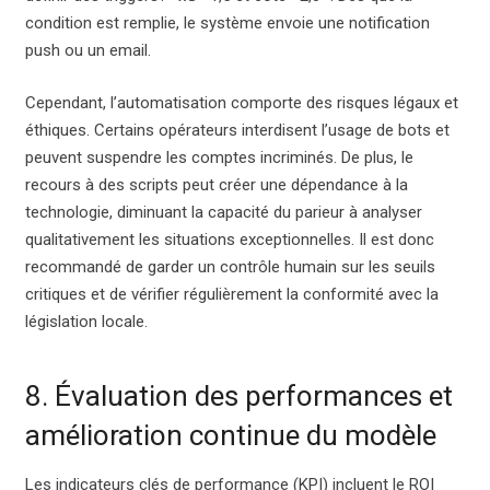
condition est remplie, le système envoie une notification
push ou un email.
Cependant, l’automatisation comporte des risques légaux et
éthiques. Certains opérateurs interdisent l’usage de bots et
peuvent suspendre les comptes incriminés. De plus, le
recours à des scripts peut créer une dépendance à la
technologie, diminuant la capacité du parieur à analyser
qualitativement les situations exceptionnelles. Il est donc
recommandé de garder un contrôle humain sur les seuils
critiques et de vérifier régulièrement la conformité avec la
législation locale.
8. Évaluation des performances et
amélioration continue du modèle
Les indicateurs clés de performance (KPI) incluent le ROI