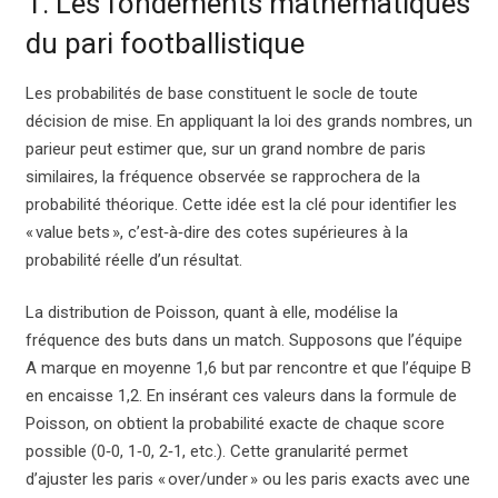
1. Les fondements mathématiques
du pari footballistique
Les probabilités de base constituent le socle de toute
décision de mise. En appliquant la loi des grands nombres, un
parieur peut estimer que, sur un grand nombre de paris
similaires, la fréquence observée se rapprochera de la
probabilité théorique. Cette idée est la clé pour identifier les
« value bets », c’est‑à‑dire des cotes supérieures à la
probabilité réelle d’un résultat.
La distribution de Poisson, quant à elle, modélise la
fréquence des buts dans un match. Supposons que l’équipe
A marque en moyenne 1,6 but par rencontre et que l’équipe B
en encaisse 1,2. En insérant ces valeurs dans la formule de
Poisson, on obtient la probabilité exacte de chaque score
possible (0‑0, 1‑0, 2‑1, etc.). Cette granularité permet
d’ajuster les paris « over/under » ou les paris exacts avec une