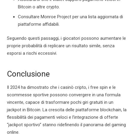
Bitcoin o altre crypto.
Consultare Monroe Project per una lista aggiornata di
piattaforme affidabili.
Seguendo questi passaggi, i giocatori possono aumentare le
proprie probabilità di replicare un risultato simile, senza
esporsi a rischi eccessivi.
Conclusione
Il 2024 ha dimostrato che i casinò cripto, i free spin e le
scommesse sportive possono convergere in una formula
vincente, capace di trasformare pochi giri gratuiti in un
jackpot in Bitcoin. La crescita delle piattaforme blockchain, la
flessibilità dei pagamenti veloci e l’integrazione di offerte
“jackpot sportivo” stanno ridefinendo il panorama del gaming
online.