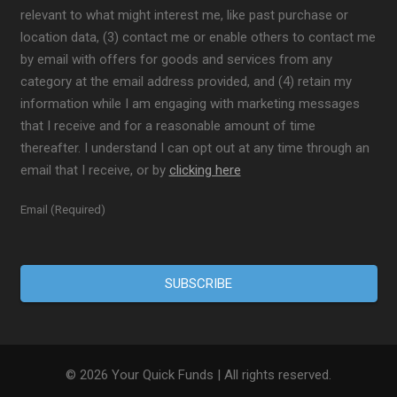
relevant to what might interest me, like past purchase or
location data, (3) contact me or enable others to contact me
by email with offers for goods and services from any
category at the email address provided, and (4) retain my
information while I am engaging with marketing messages
that I receive and for a reasonable amount of time
thereafter. I understand I can opt out at any time through an
email that I receive, or by
clicking here
Email (Required)
© 2026 Your Quick Funds | All rights reserved.