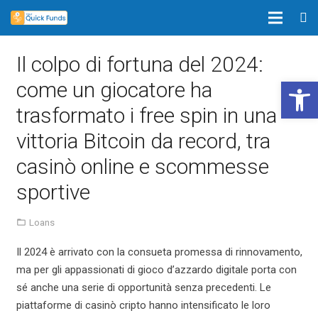
Il colpo di fortuna del 2024:
Open 
come un giocatore ha
trasformato i free spin in una
vittoria Bitcoin da record, tra
casinò online e scommesse
sportive
Loans
Il 2024 è arrivato con la consueta promessa di rinnovamento,
ma per gli appassionati di gioco d’azzardo digitale porta con
sé anche una serie di opportunità senza precedenti. Le
piattaforme di casinò cripto hanno intensificato le loro