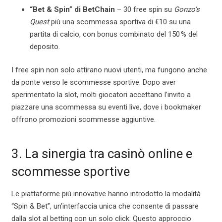
“Bet & Spin” di BetChain
– 30 free spin su
Gonzo’s
Quest
più una scommessa sportiva di €10 su una
partita di calcio, con bonus combinato del 150 % del
deposito.
I free spin non solo attirano nuovi utenti, ma fungono anche
da ponte verso le scommesse sportive. Dopo aver
sperimentato la slot, molti giocatori accettano l’invito a
piazzare una scommessa su eventi live, dove i bookmaker
offrono promozioni scommesse aggiuntive.
3. La sinergia tra casinò online e
scommesse sportive
Le piattaforme più innovative hanno introdotto la modalità
“Spin & Bet”, un’interfaccia unica che consente di passare
dalla slot al betting con un solo click. Questo approccio