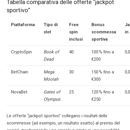
Tabella comparativa delle offerte “jackpot
sportivo”
Piattaforma
Tipo di
Free
Bonus
Ja
slot
spin
scommessa
in
inclusi
sportiva
CryptoSpin
Book of
40
100 % fino a
0,
Dead
€200
BetChain
Mega
30
150 % fino a
0,
Moolah
€300
NovaBet
Gates of
25
120 % fino a
0,
Olympus
€250
Le offerte “jackpot sportivo” collegano i risultati delle
scommesse (ad esempio, un risultato esatto) al premio del