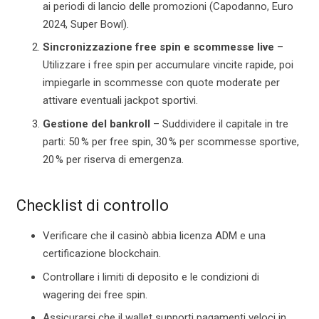
ai periodi di lancio delle promozioni (Capodanno, Euro
2024, Super Bowl).
Sincronizzazione free spin e scommesse live
–
Utilizzare i free spin per accumulare vincite rapide, poi
impiegarle in scommesse con quote moderate per
attivare eventuali jackpot sportivi.
Gestione del bankroll
– Suddividere il capitale in tre
parti: 50 % per free spin, 30 % per scommesse sportive,
20 % per riserva di emergenza.
Checklist di controllo
Verificare che il casinò abbia licenza ADM e una
certificazione blockchain.
Controllare i limiti di deposito e le condizioni di
wagering dei free spin.
Assicurarsi che il wallet supporti pagamenti veloci in