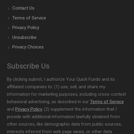
Contact Us
Terms of Service
Privacy Policy
Unsubscribe
Privacy Choices
Subscribe Us
By clicking submit, I authorize Your Quick Funds and its
affiliated companies to: (1) use, sell, and share my
information for marketing purposes, including cross-context
behavioral advertising, as described in our
Terms of Service
and
Privacy Policy
, (2) supplement the information that I
provide with additional information lawfully obtained from
other sources, like demographic data from public sources,
interests inferred from web page views, or other data