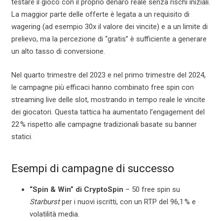
testare il gioco con il proprio denaro reale senza rischi iniziali.
La maggior parte delle offerte è legata a un requisito di
wagering (ad esempio 30x il valore dei vincite) e a un limite di
prelievo, ma la percezione di “gratis” è sufficiente a generare
un alto tasso di conversione.
Nel quarto trimestre del 2023 e nel primo trimestre del 2024,
le campagne più efficaci hanno combinato free spin con
streaming live delle slot, mostrando in tempo reale le vincite
dei giocatori. Questa tattica ha aumentato l’engagement del
22 % rispetto alle campagne tradizionali basate su banner
statici.
Esempi di campagne di successo
“Spin & Win” di CryptoSpin
– 50 free spin su
Starburst
per i nuovi iscritti, con un RTP del 96,1 % e
volatilità media.