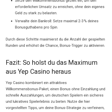
Setze den Willkommensbonus gezielt ein, um den
erforderlichen Umsatz zu erreichen, ohne dein eigenes
Geld zu stark zu belasten.
Verwalte dein Bankroll: Setze maximal 2‑3 % deines
Bonusguthabens pro Spin.
Durch diese Schritte maximierst du die Anzahl der gespielten
Runden und erhöhst die Chance, Bonus‑Trigger zu aktivieren.
Fazit: So holst du das Maximum
aus Yep Casino heraus
Yep Casino kombiniert ein attraktives
Willkommensbonus‑Paket, einen Bonus ohne Einzahlung und
schnelle Auszahlungen, um deutschen Spielern ein sicheres
und lukratives Spielerlebnis zu bieten. Nutze die hier
vorgestellten Tipps, um deine Bonus‑Strategie zu verfeinern,