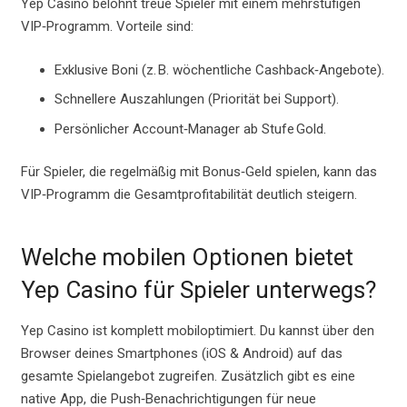
Yep Casino belohnt treue Spieler mit einem mehrstufigen
VIP‑Programm. Vorteile sind:
Exklusive Boni (z. B. wöchentliche Cashback‑Angebote).
Schnellere Auszahlungen (Priorität bei Support).
Persönlicher Account‑Manager ab Stufe Gold.
Für Spieler, die regelmäßig mit Bonus‑Geld spielen, kann das
VIP‑Programm die Gesamtprofitabilität deutlich steigern.
Welche mobilen Optionen bietet
Yep Casino für Spieler unterwegs?
Yep Casino ist komplett mobiloptimiert. Du kannst über den
Browser deines Smartphones (iOS & Android) auf das
gesamte Spielangebot zugreifen. Zusätzlich gibt es eine
native App, die Push‑Benachrichtigungen für neue