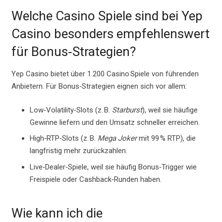
Welche Casino Spiele sind bei Yep
Casino besonders empfehlenswert
für Bonus‑Strategien?
Yep Casino bietet über 1.200 Casino Spiele von führenden
Anbietern. Für Bonus‑Strategien eignen sich vor allem:
Low‑Volatility‑Slots (z. B.
Starburst
), weil sie häufige
Gewinne liefern und den Umsatz schneller erreichen.
High‑RTP‑Slots (z. B.
Mega Joker
mit 99 % RTP), die
langfristig mehr zurückzahlen.
Live‑Dealer‑Spiele, weil sie häufig Bonus‑Trigger wie
Freispiele oder Cashback‑Runden haben.
Wie kann ich die