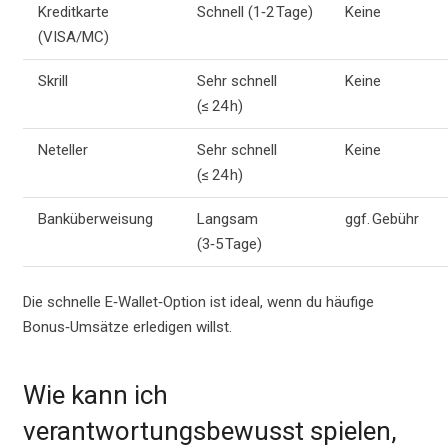
Kreditkarte
Schnell (1‑2 Tage)
Keine
(VISA/MC)
Skrill
Sehr schnell
Keine
(≤ 24 h)
Neteller
Sehr schnell
Keine
(≤ 24 h)
Banküberweisung
Langsam
ggf. Gebühr
(3‑5 Tage)
Die schnelle E‑Wallet‑Option ist ideal, wenn du häufige
Bonus‑Umsätze erledigen willst.
Wie kann ich
verantwortungsbewusst spielen,