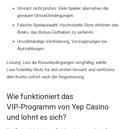
Umsatz nicht prüfen: Viele Spieler übersehen die
genauen Umsatzbedingungen.
Falsche Spielauswahl: Hochvolatile Slots erhöhen das
Risiko, das Bonus‑Guthaben zu verlieren.
Unvollständige Verifizierung: Verzögerungen bei
Auszahlungen.
Lösung: Lies die Bonusbedingungen sorgfältig, wähle
Low‑Volatility‑Slots für den ersten Umsatz und verifiziere
dein Konto sofort nach der Registrierung.
Wie funktioniert das
VIP‑Programm von Yep Casino
und lohnt es sich?