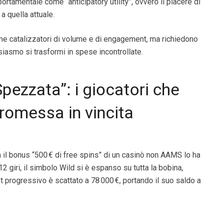
rtamentale come “anticipatory utility”, ovvero il piacere di
 quella attuale.
me catalizzatori di volume e di engagement, ma richiedono
iasmo si trasformi in spese incontrollate.
Spezzata”: i giocatori che
romessa in vincita
l bonus “500 € di free spins” di un casinò non AAMS lo ha
2 giri, il simbolo Wild si è espanso su tutta la bobina,
ot progressivo è scattato a 78 000 €, portando il suo saldo a