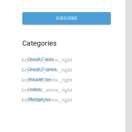
Categories
Credit Cards
Credit Scores
Insurances
Loans
Mortgages