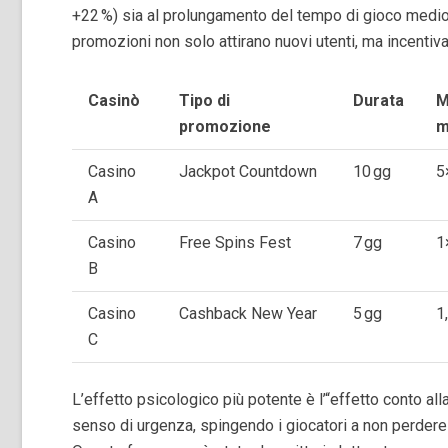
+22 %) sia al prolungamento del tempo di gioco medio
promozioni non solo attirano nuovi utenti, ma incentiva
Casinò
Tipo di
Durata
M
promozione
m
Casino
Jackpot Countdown
10 gg
5
A
Casino
Free Spins Fest
7 gg
1
B
Casino
Cashback New Year
5 gg
1
C
L’effetto psicologico più potente è l’“effetto conto al
senso di urgenza, spingendo i giocatori a non perdere