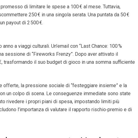
 promesso di limitare le spese a 100 € al mese. Tuttavia,
a scommettere 250 € in una singola serata. Una puntata da 50 €
un payout di 2 500 €.
o anno a viaggi culturali. Un’email con “Last Chance: 100 %
una sessione di “Fireworks Frenzy”. Dopo aver attivato il
0 €, trasformando il suo budget di gioco in una somma sufficiente
 offerte, la pressione sociale di “festeggiare insieme” e la
 con un colpo di scena. Le conseguenze immediate sono state
uto rivedere i propri piani di spesa, impostando limiti più
cludono l’importanza di valutare il rapporto rischio‑premio e di