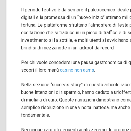
Il periodo festivo è da sempre il palcoscenico ideale per 
digitali e la promessa di un “nuovo inizio” attirano mil
fortuna. Le piattaforme sfruttano l’atmosfera di festa
eccitazione che si traduce in un picco di traffico e di 
investimento si fa sottile, e molti utenti si avvicinano 
brindisi di mezzanotte in un jackpot da record.
Per chi vuole concedersi una pausa gastronomica di quali
scopri il loro menù
casino non aams
.
Nella sezione “success story” di questo articolo racco
buone intenzioni di risparmio, hanno ceduto a un’offerta 
di migliaia di euro. Queste narrazioni dimostrano co
semplice risoluzione in una vincita inattesa, ma anc
fondamentale.
Nei cinque capitoli seguenti analizzeremo: le promozion