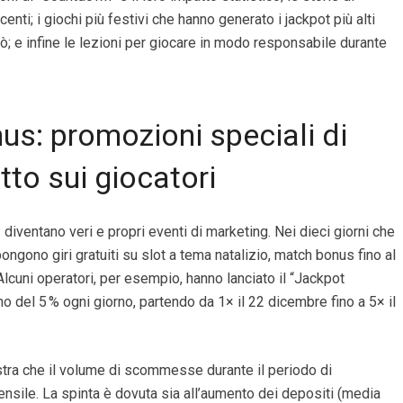
enti; i giochi più festivi che hanno generato i jackpot più alti
inò; e infine le lezioni per giocare in modo responsabile durante
us: promozioni speciali di
to sui giocatori
 diventano veri e propri eventi di marketing. Nei dieci giorni che
ongono giri gratuiti su slot a tema natalizio, match bonus fino al
lcuni operatori, per esempio, hanno lanciato il “Jackpot
o del 5 % ogni giorno, partendo da 1× il 22 dicembre fino a 5× il
stra che il volume di scommesse durante il periodo di
nsile. La spinta è dovuta sia all’aumento dei depositi (media