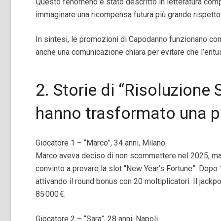
Questo fenomeno è stato descritto in letteratura compo
immaginare una ricompensa futura più grande rispetto a
In sintesi, le promozioni di Capodanno funzionano co
anche una comunicazione chiara per evitare che l’entus
2. Storie di “Risoluzione 
hanno trasformato una p
Giocatore 1 – “Marco”, 34 anni, Milano
Marco aveva deciso di non scommettere nel 2025, ma i
convinto a provare la slot “New Year’s Fortune”. Dopo 1
attivando il round bonus con 20 moltiplicatori. Il jackp
85 000 €.
Giocatore 2 – “Sara”, 28 anni, Napoli