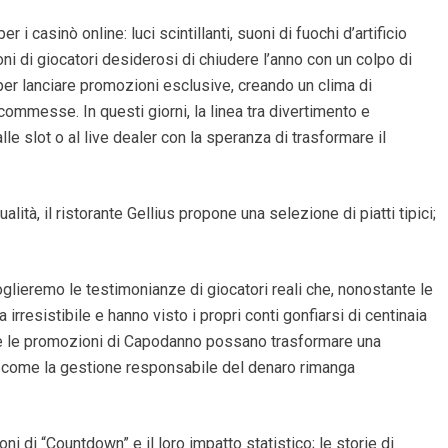
i casinò online: luci scintillanti, suoni di fuochi d’artificio
ioni di giocatori desiderosi di chiudere l’anno con un colpo di
 per lanciare promozioni esclusive, creando un clima di
scommesse. In questi giorni, la linea tra divertimento e
alle slot o al live dealer con la speranza di trasformare il
tà, il ristorante Gellius propone una selezione di piatti tipici;
glieremo le testimonianze di giocatori reali che, nonostante le
irresistibile e hanno visto i propri conti gonfiarsi di centinaia
me le promozioni di Capodanno possano trasformare una
he come la gestione responsabile del denaro rimanga
i di “Countdown” e il loro impatto statistico; le storie di